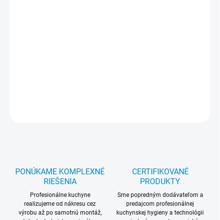
množstvo rozpustených pevných látok vo vode/
- odstraňuje
chlór a iné nečistoty, ktoré zhoršujú chuť a vôňu vody -
jednoduchá výmena kartuše - automatické blokovanie prietoku pri
výmene filtra - možnosť pripojiť vodomer prietoku vody DigiFlow
Min / Max prietok vody : 0,2-5,0 litra / min Výdatnosť pri vstupnej
tvrdosti 10
°dh
: 3600 litrov Pripojenie : 3/8 Rozmer filtra : š 130 x v
435 x h 150
DETAILNÉ INFORMÁCIE
OPÝTAŤ SA
STRÁŽIŤ
PONÚKAME KOMPLEXNÉ
CERTIFIKOVANÉ
RIEŠENIA
PRODUKTY
Profesionálne kuchyne
Sme popredným dodávateľom a
realizujeme od nákresu cez
predajcom profesionálnej
výrobu až po samotnú montáž,
kuchynskej hygieny a technológii