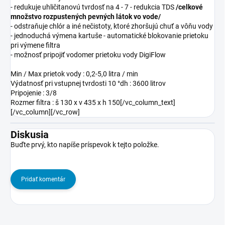
- redukuje uhličitanovú tvrdosť na 4 - 7 - redukcia TDS
/
celkové
množstvo rozpustených pevných látok vo vode/
- odstraňuje chlór a iné nečistoty, ktoré zhoršujú chuť a vôňu vody
- jednoduchá výmena kartuše - automatické blokovanie prietoku
pri výmene filtra
- možnosť pripojiť vodomer prietoku vody DigiFlow
Min / Max prietok vody : 0,2-5,0 litra / min
Výdatnosť pri vstupnej tvrdosti 10
°dh
: 3600 litrov
Pripojenie : 3/8
Rozmer filtra : š 130 x v 435 x h 150[/vc_column_text]
[/vc_column][/vc_row]
Diskusia
Buďte prvý, kto napíše príspevok k tejto položke.
Pridať komentár