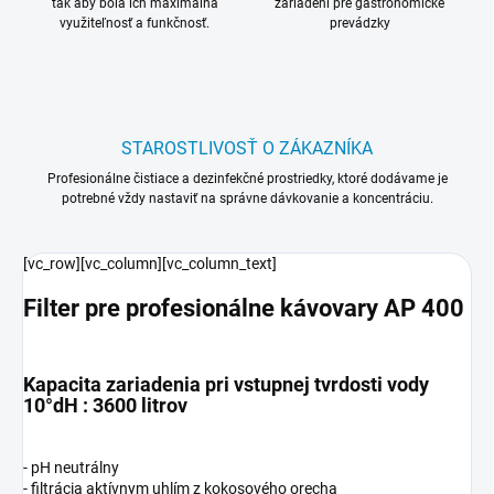
tak aby bola ich maximálna
zariadení pre gastronomické
využiteľnosť a funkčnosť.
prevádzky
STAROSTLIVOSŤ O ZÁKAZNÍKA
Profesionálne čistiace a dezinfekčné prostriedky, ktoré dodávame je
potrebné vždy nastaviť na správne dávkovanie a koncentráciu.
[vc_row][vc_column][vc_column_text]
Filter pre profesionálne kávovary AP 400
Kapacita zariadenia pri vstupnej tvrdosti vody
10°dH : 3600 litrov
- pH neutrálny
- filtrácia aktívnym uhlím z kokosového orecha