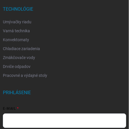
TECHNOLÓGIE
Umývačky riadu
Varná technika
Konvektomaty
Chladiace zariadenia
Zmäkčovače vody
Drviče odpadov
Pracovné a výdajné stoly
PRIHLÁSENIE
E-MAIL