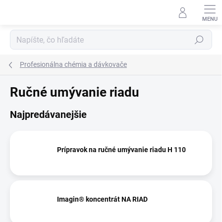
Prejsť
na
obsah
Hľadať
Profesionálna chémia a dávkovače
Ručné umývanie riadu
Najpredávanejšie
Prípravok na ručné umývanie riadu H 110
Imagin® koncentrát NA RIAD