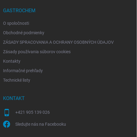
t
i
GASTROCHEM
e
O spoločnosti
Obchodné podmienky
ZÁSADY SPRACOVANIA A OCHRANY OSOBNÝCH ÚDAJOV
Zásady používania súborov cookies
Kontakty
Informačné prehľady
Technické listy
KONTAKT
+421 905 139 026
Sledujte nás na Facebooku