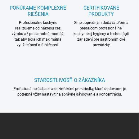
c
PONÚKAME KOMPLEXNÉ
CERTIFIKOVANÉ
i
RIEŠENIA
PRODUKTY
e
p
Profesionálne kuchyne
Sme popredným dodávateľom a
realizujeme od nákresu cez
r
predajcom profesionálnej
výrobu až po samotnú montáž,
kuchynskej hygieny a technológii
v
tak aby bola ich maximálna
zariadení pre gastronomické
k
využiteľnosť a funkčnosť.
prevádzky
y
v
ý
p
i
s
STAROSTLIVOSŤ O ZÁKAZNÍKA
u
Profesionálne čistiace a dezinfekčné prostriedky, ktoré dodávame je
potrebné vždy nastaviť na správne dávkovanie a koncentráciu.
Z
á
p
ä