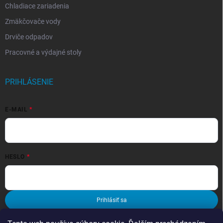
Chladiace zariadenia
Zmäkčovače vody
Drviče odpadov
Pracovné a výdajné stoly
PRIHLÁSENIE
E-MAIL
HESLO
Prihlásiť sa
Nová registrácia
Zabudnuté heslo