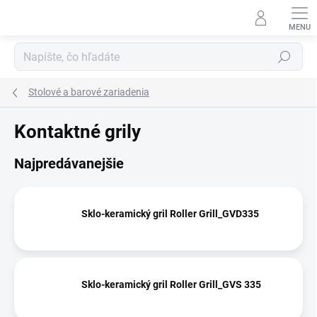
Prejsť
na
obsah
Hľadať
Stolové a barové zariadenia
Kontaktné grily
Najpredávanejšie
Sklo-keramický gril Roller Grill_GVD335
Sklo-keramický gril Roller Grill_GVS 335