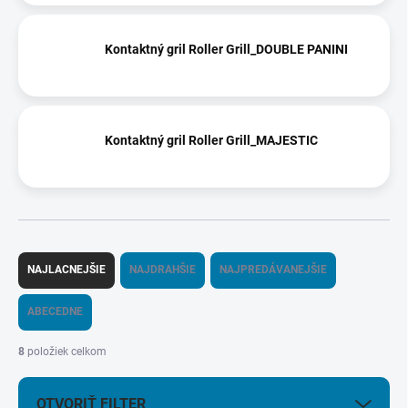
Kontaktný gril Roller Grill_DOUBLE PANINI
Kontaktný gril Roller Grill_MAJESTIC
R
a
NAJLACNEJŠIE
NAJDRAHŠIE
NAJPREDÁVANEJŠIE
d
e
ABECEDNE
n
i
8
položiek celkom
e
p
OTVORIŤ FILTER
r