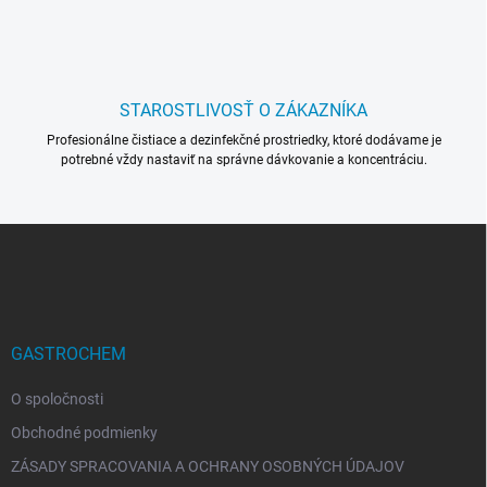
v
ý
p
i
s
STAROSTLIVOSŤ O ZÁKAZNÍKA
u
Profesionálne čistiace a dezinfekčné prostriedky, ktoré dodávame je
potrebné vždy nastaviť na správne dávkovanie a koncentráciu.
Z
á
p
ä
t
i
GASTROCHEM
e
O spoločnosti
Obchodné podmienky
ZÁSADY SPRACOVANIA A OCHRANY OSOBNÝCH ÚDAJOV