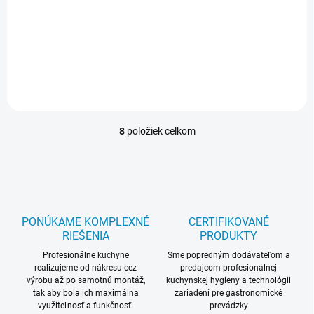
Sklo-keramický gril Roller
Sklo-keramický gril Roller
Grill_GVD335 Kontaktný gril
Grill_GVS 335 Kontaktný gril
so sklo-keramickými platňami
so sklo-keramickými platňami
335 x 304 mm. Horná plocha
335 x 304 mm. Horná plocha
vrúbkovaná a spodná hladká.
vrúbkovaná a spodná hladká.
Parametre zariadenia :
Parametre zariadenia :
Napätie - 2 x...
Napätie - 230...
8
položiek celkom
O
v
l
á
d
a
c
PONÚKAME KOMPLEXNÉ
CERTIFIKOVANÉ
i
RIEŠENIA
PRODUKTY
e
p
Profesionálne kuchyne
Sme popredným dodávateľom a
realizujeme od nákresu cez
r
predajcom profesionálnej
výrobu až po samotnú montáž,
kuchynskej hygieny a technológii
v
tak aby bola ich maximálna
zariadení pre gastronomické
k
využiteľnosť a funkčnosť.
prevádzky
y