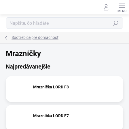
Prejsť
na
obsah
Hľadať
Spotrebiče pre domácnosť
Mrazničky
Najpredávanejšie
Mraznička LORD F8
Mraznička LORD F7