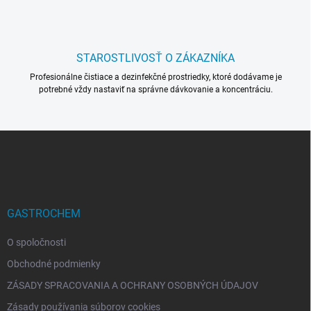
ý
p
i
s
STAROSTLIVOSŤ O ZÁKAZNÍKA
u
Profesionálne čistiace a dezinfekčné prostriedky, ktoré dodávame je
potrebné vždy nastaviť na správne dávkovanie a koncentráciu.
Z
á
p
ä
t
i
GASTROCHEM
e
O spoločnosti
Obchodné podmienky
ZÁSADY SPRACOVANIA A OCHRANY OSOBNÝCH ÚDAJOV
Zásady používania súborov cookies