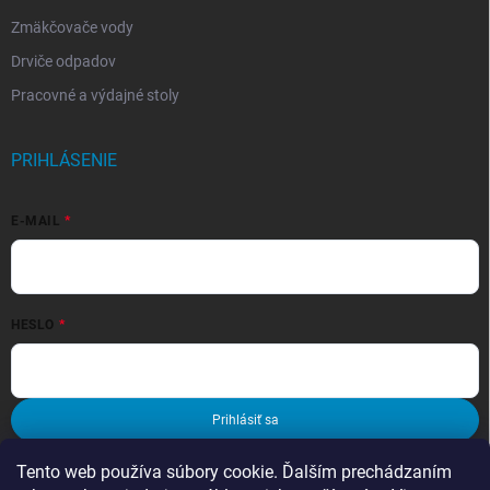
Zmäkčovače vody
Drviče odpadov
Pracovné a výdajné stoly
PRIHLÁSENIE
E-MAIL
HESLO
Prihlásiť sa
Nová registrácia
Zabudnuté heslo
Tento web používa súbory cookie. Ďalším prechádzaním