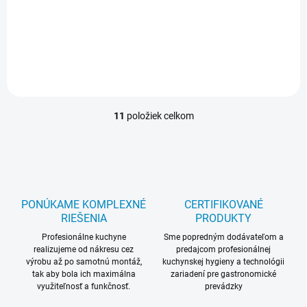
LORD G5 Truhlicová
mraznička s jednoduchým
ovládaním. Radí sa do
energetickej triedy E.
Truhlicová mraznička Ročná
spotreba energie: 254 kWh...
11
položiek celkom
O
v
l
á
d
a
c
PONÚKAME KOMPLEXNÉ
CERTIFIKOVANÉ
i
RIEŠENIA
PRODUKTY
e
p
Profesionálne kuchyne
Sme popredným dodávateľom a
realizujeme od nákresu cez
r
predajcom profesionálnej
výrobu až po samotnú montáž,
kuchynskej hygieny a technológii
v
tak aby bola ich maximálna
zariadení pre gastronomické
k
využiteľnosť a funkčnosť.
prevádzky
y
v