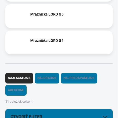
Mraznička LORD G5
Mraznička LORD G4
R
a
NAJLACNEJŠIE
NAJDRAHŠIE
NAJPREDÁVANEJŠIE
d
e
ABECEDNE
n
i
11
položiek celkom
e
p
OTVORIŤ FILTER
r