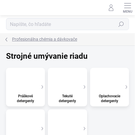
Prejsť
na
obsah
Hľadať
Profesionálna chémia a dávkovače
Strojné umývanie riadu
Práškové
Tekuté
Oplachovacie
detergenty
detergenty
detergenty