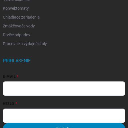
Konvektomaty
Chladiace zariadenia
Zmäkčovače vody
Drviče odpadov
Pracovné a výdajné stoly
PRIHLÁSENIE
E-MAIL
HESLO