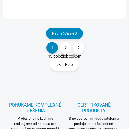
hliníka a farebných kovov
riadu vrátane hliníka a
alkalický práškový...
farebných kovov alkalický...
Načítať ďalšie 3
1
2
O
S
v
t
15
položiek celkom
l
r
Hore
á
á
d
n
a
k
c
o
i
e
v
p
a
r
PONÚKAME KOMPLEXNÉ
CERTIFIKOVANÉ
n
v
RIEŠENIA
PRODUKTY
i
k
Profesionálne kuchyne
Sme popredným dodávateľom a
e
y
realizujeme od nákresu cez
predajcom profesionálnej
v