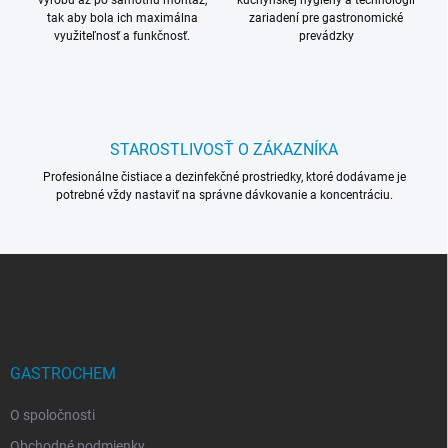
výrobu až po samotnú montáž,
kuchynskej hygieny a technológii
ý
tak aby bola ich maximálna
zariadení pre gastronomické
p
využiteľnosť a funkčnosť.
prevádzky
i
s
u
STAROSTLIVOSŤ O ZÁKAZNÍKA
Profesionálne čistiace a dezinfekčné prostriedky, ktoré dodávame je
potrebné vždy nastaviť na správne dávkovanie a koncentráciu.
Z
á
p
ä
t
i
GASTROCHEM
e
O spoločnosti
Obchodné podmienky