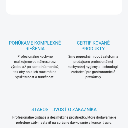
OPÝTAŤ SA
STRÁŽIŤ
PONÚKAME KOMPLEXNÉ
CERTIFIKOVANÉ
RIEŠENIA
PRODUKTY
Profesionálne kuchyne
Sme popredným dodávateľom a
realizujeme od nákresu cez
predajcom profesionálnej
výrobu až po samotnú montáž,
kuchynskej hygieny a technológii
tak aby bola ich maximálna
zariadení pre gastronomické
využiteľnosť a funkčnosť.
prevádzky
STAROSTLIVOSŤ O ZÁKAZNÍKA
Profesionálne čistiace a dezinfekčné prostriedky, ktoré dodávame je
potrebné vždy nastaviť na správne dávkovanie a koncentráciu.