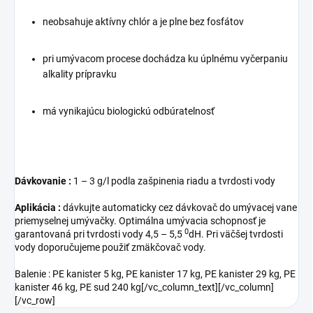
neobsahuje aktívny chlór a je plne bez fosfátov
pri umývacom procese dochádza ku úplnému vyčerpaniu
alkality prípravku
má vynikajúcu biologickú odbúratelnosť
Dávkovanie :
1 – 3 g/l podla zašpinenia riadu a tvrdosti vody
Aplikácia :
dávkujte automaticky cez dávkovač do umývacej vane
priemyselnej umývačky. Optimálna umývacia schopnosť je
0
garantovaná pri tvrdosti vody 4,5 – 5,5
dH. Pri väčšej tvrdosti
vody doporučujeme použiť zmäkčovač vody.
Balenie : PE kanister 5 kg, PE kanister 17 kg, PE kanister 29 kg, PE
kanister 46 kg, PE sud 240 kg[/vc_column_text][/vc_column]
[/vc_row]