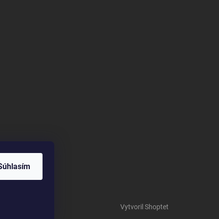
Súhlasím
Vytvoril Shoptet