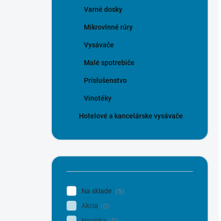
Varné dosky
Mikrovlnné rúry
Vysávače
Malé spotrebiče
Príslušenstvo
Vinotéky
Hotelové a kancelárske vysávače
Na sklade
5
Akcia
0
Novinka
0