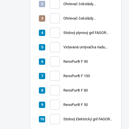
Ohrievač čokolády
CHOCOLADY 10
Ohrievač čokolády
CHOCOLADY 5
Stolový plynový gril FAGOR
RADA 900
Vstavaná umývačka riadu
LORD D2
RenoPur® F 90
RenoPur® F 100
RenoPur® F 80
RenoPur® F 50
Stolový Elektrický gril FAGOR
RADA 900