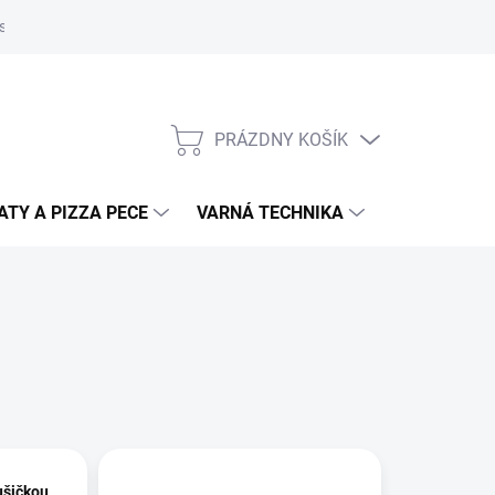
súborov cookies
Kontakty
Informačné prehľady
Technické l
PRÁZDNY KOŠÍK
NÁKUPNÝ
KOŠÍK
TY A PIZZA PECE
VARNÁ TECHNIKA
DRVIČE ODP
ušičkou