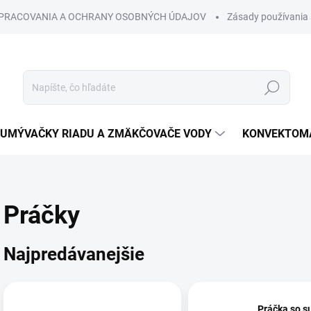
SPRACOVANIA A OCHRANY OSOBNÝCH ÚDAJOV
Zásady používania 
Hľadať
UMÝVAČKY RIADU A ZMÄKČOVAČE VODY
KONVEKTOMA
Práčky
Najpredávanejšie
Práčka so s