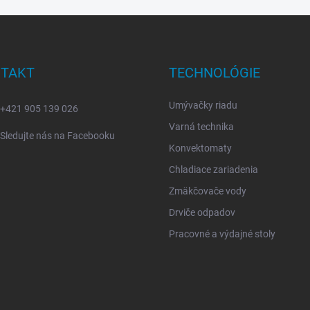
TAKT
TECHNOLÓGIE
Umývačky riadu
+421 905 139 026
Varná technika
Sledujte nás na Facebooku
Konvektomaty
Chladiace zariadenia
Zmäkčovače vody
Drviče odpadov
Pracovné a výdajné stoly