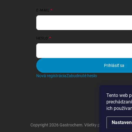
E-MAIL
HESLO
Prihlásiť sa
Nová registrácia
Zabudnuté heslo
Tento web p
prechádzaní
ich používa
Nastaven
Copyright 2026
Gastrochem
. Všetky práva vyhradené.