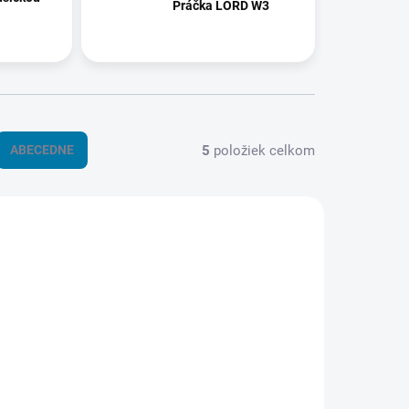
Práčka LORD W3
5
položiek celkom
ABECEDNE
D-12616
ID-12625