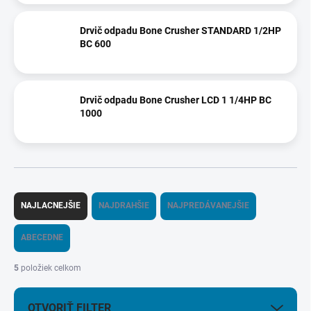
Drvič odpadu Bone Crusher STANDARD 1/2HP
BC 600
Drvič odpadu Bone Crusher LCD 1 1/4HP BC
1000
R
a
NAJLACNEJŠIE
NAJDRAHŠIE
NAJPREDÁVANEJŠIE
d
e
ABECEDNE
n
i
5
položiek celkom
e
p
OTVORIŤ FILTER
r