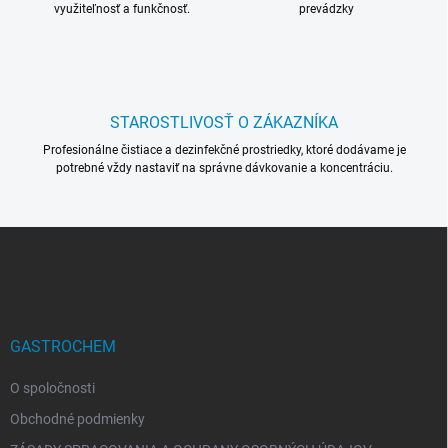
využiteľnosť a funkčnosť.
prevádzky
y
v
ý
p
i
s
STAROSTLIVOSŤ O ZÁKAZNÍKA
u
Profesionálne čistiace a dezinfekčné prostriedky, ktoré dodávame je
potrebné vždy nastaviť na správne dávkovanie a koncentráciu.
Z
á
p
ä
t
i
GASTROCHEM
e
O spoločnosti
Obchodné podmienky