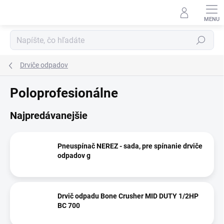
Prejsť
na
obsah
Hľadať
Drviče odpadov
Poloprofesionálne
Najpredávanejšie
Pneuspínač NEREZ - sada, pre spínanie drviče
odpadov g
Drvič odpadu Bone Crusher MID DUTY 1/2HP
BC 700