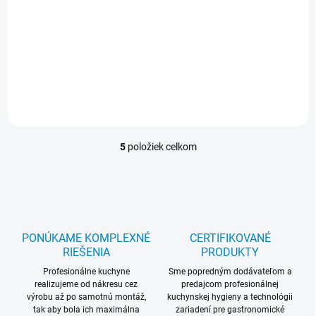
Pneuspínač NEREZ - sada
Nerezové tlačidlo, horná časť
tlačidla vyrobená z nerezovej
ocele. Najlepšie, komfortné a
ľahké spúšťanie drviča
odpadu. Funkcia
pneumatického spínača,...
5
položiek celkom
O
v
l
á
d
a
c
PONÚKAME KOMPLEXNÉ
CERTIFIKOVANÉ
i
RIEŠENIA
PRODUKTY
e
p
Profesionálne kuchyne
Sme popredným dodávateľom a
realizujeme od nákresu cez
r
predajcom profesionálnej
výrobu až po samotnú montáž,
kuchynskej hygieny a technológii
v
tak aby bola ich maximálna
zariadení pre gastronomické
k