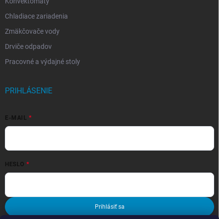
Konvektomaty
Chladiace zariadenia
Zmäkčovače vody
Drviče odpadov
Pracovné a výdajné stoly
PRIHLÁSENIE
E-MAIL
HESLO
Prihlásiť sa