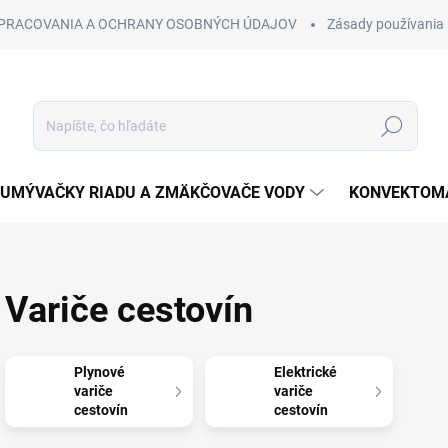
SPRACOVANIA A OCHRANY OSOBNÝCH ÚDAJOV
Zásady používania 
Hľadať
UMÝVAČKY RIADU A ZMÄKČOVAČE VODY
KONVEKTOMA
Variče cestovín
Plynové
Elektrické
variče
variče
cestovín
cestovín