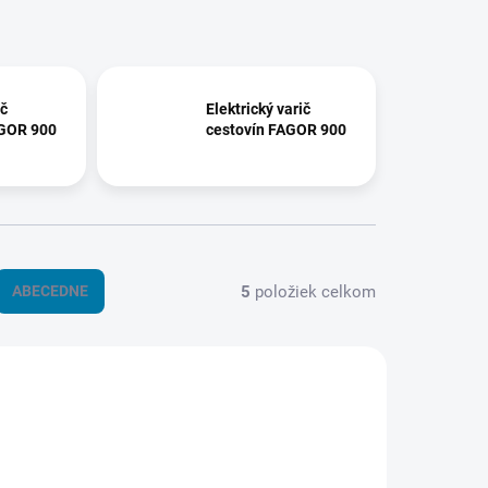
ič
Elektrický varič
AGOR 900
cestovín FAGOR 900
5
položiek celkom
ABECEDNE
9075584
12009268