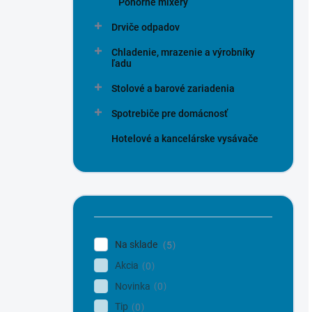
Ponorné mixéry
Drviče odpadov
Chladenie, mrazenie a výrobníky
ľadu
Stolové a barové zariadenia
Spotrebiče pre domácnosť
Hotelové a kancelárske vysávače
Na sklade
5
Akcia
0
Novinka
0
Tip
0