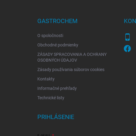
á
p
ä
GASTROCHEM
KON
t
i
O spoločnosti
e
Obchodné podmienky
ZÁSADY SPRACOVANIA A OCHRANY
OSOBNÝCH ÚDAJOV
Zásady používania súborov cookies
Kontakty
Informačné prehľady
Technické listy
PRIHLÁSENIE
E-MAIL