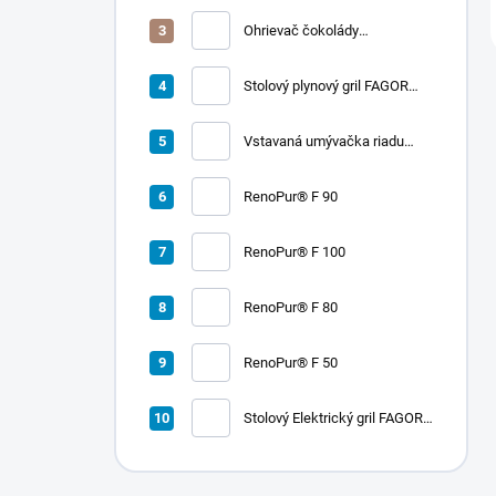
Ohrievač čokolády
CHOCOLADY 5
Stolový plynový gril FAGOR
RADA 900
Vstavaná umývačka riadu
LORD D2
RenoPur® F 90
RenoPur® F 100
RenoPur® F 80
RenoPur® F 50
Stolový Elektrický gril FAGOR
RADA 900