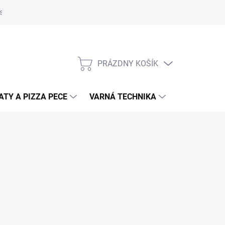
súborov cookies
Kontakty
Informačné prehľady
Technické l
PRÁZDNY KOŠÍK
NÁKUPNÝ
KOŠÍK
TY A PIZZA PECE
VARNÁ TECHNIKA
DRVIČE ODP