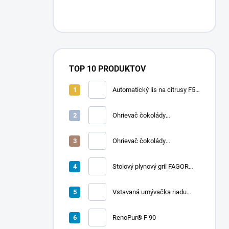
TOP 10 PRODUKTOV
Automatický lis na citrusy F50
A | FRUCOSOL
Ohrievač čokolády
CHOCOLADY 10
Ohrievač čokolády
CHOCOLADY 5
Stolový plynový gril FAGOR
RADA 900
Vstavaná umývačka riadu
LORD D2
RenoPur® F 90