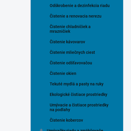
Odškrobenie a dezinfekcia riadu
Čistenie a renovacia nerezu
Čistenie chladničiek a
mrazničiek
Čistenie kávovarov
Čistenie mliečnych ciest
Čistenie odšťavovačou
Čistenie okien
Tekuté mydlá a pasty na ruky
Ekologické čistiace prostriedky
Umývacie a čistiace prostriedky
na podlahy
Čistenie kobercov
Umývačky riadu a zmäkčovače