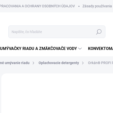
SPRACOVANIA A OCHRANY OSOBNÝCH ÚDAJOV
Zásady používania 
Hľadať
UMÝVAČKY RIADU A ZMÄKČOVAČE VODY
KONVEKTOMA
jné umývanie riadu
Oplachovacie detergenty
Orkán® PROFI l
Neohodnotené
Podrobnosti hodnotenia
o
od
Jedn
VAR
cena