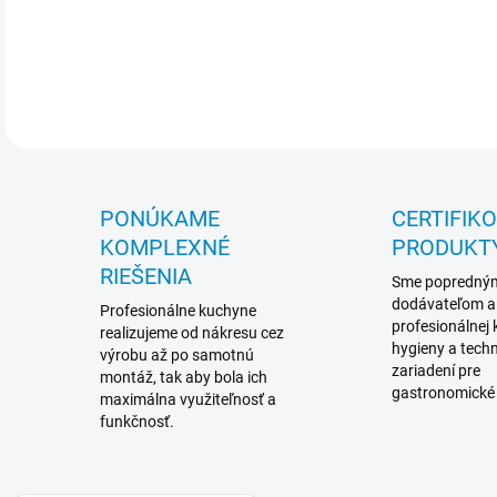
PE 
DETA
PONÚKAME
CERTIFIK
KOMPLEXNÉ
PRODUKT
RIEŠENIA
Sme popredný
dodávateľom a
Profesionálne kuchyne
profesionálnej
realizujeme od nákresu cez
hygieny a techn
výrobu až po samotnú
zariadení pre
montáž, tak aby bola ich
gastronomické
maximálna využiteľnosť a
funkčnosť.