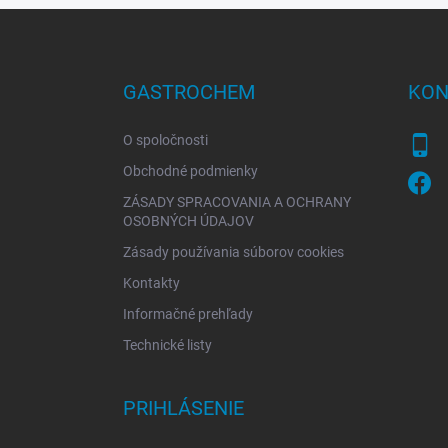
Z
á
p
ä
GASTROCHEM
KON
t
i
O spoločnosti
e
Obchodné podmienky
ZÁSADY SPRACOVANIA A OCHRANY
OSOBNÝCH ÚDAJOV
Zásady používania súborov cookies
Kontakty
Informačné prehľady
Technické listy
PRIHLÁSENIE