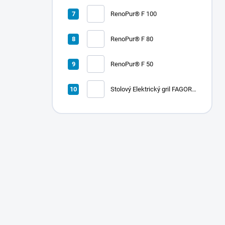
RenoPur® F 100
RenoPur® F 80
RenoPur® F 50
Stolový Elektrický gril FAGOR
RADA 900