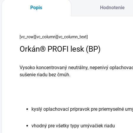
Popis
Hodnotenie
[vc_row][vc_column][vc_column_text]
Orkán® PROFI lesk (BP)
Vysoko koncentrovaný neutrálny, nepenivý oplachovací 
sušenie riadu bez čmúh.
kyslý oplachovací prípravok pre priemyselné um
vhodný pre všetky typy umývačiek riadu