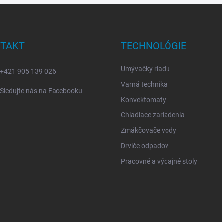
TAKT
TECHNOLÓGIE
Umývačky riadu
+421 905 139 026
Varná technika
Sledujte nás na Facebooku
Konvektomaty
Chladiace zariadenia
Zmäkčovače vody
Drviče odpadov
Pracovné a výdajné stoly