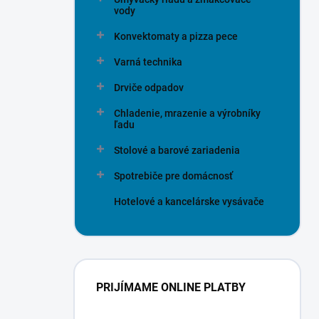
vody
Konvektomaty a pizza pece
Varná technika
Drviče odpadov
Chladenie, mrazenie a výrobníky
ľadu
Stolové a barové zariadenia
Spotrebiče pre domácnosť
Hotelové a kancelárske vysávače
PRIJÍMAME ONLINE PLATBY