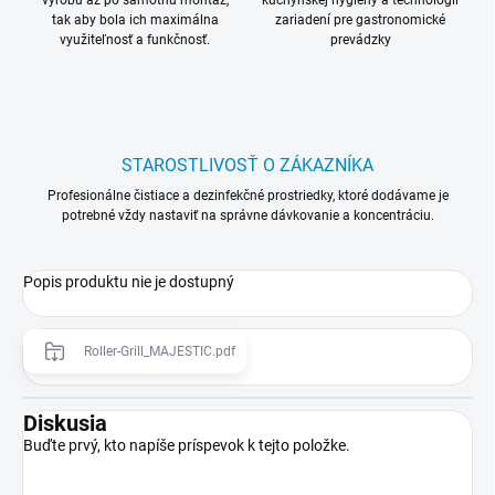
výrobu až po samotnú montáž,
kuchynskej hygieny a technológii
tak aby bola ich maximálna
zariadení pre gastronomické
využiteľnosť a funkčnosť.
prevádzky
STAROSTLIVOSŤ O ZÁKAZNÍKA
Profesionálne čistiace a dezinfekčné prostriedky, ktoré dodávame je
potrebné vždy nastaviť na správne dávkovanie a koncentráciu.
Popis produktu nie je dostupný
Roller-Grill_MAJESTIC.pdf
Diskusia
Buďte prvý, kto napíše príspevok k tejto položke.