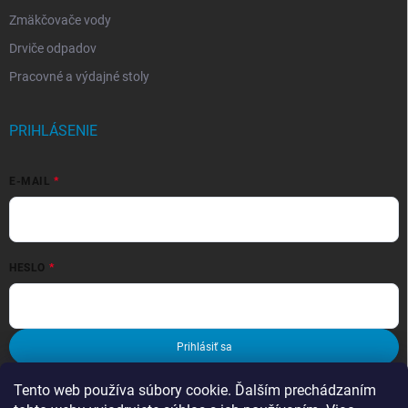
Zmäkčovače vody
Drviče odpadov
Pracovné a výdajné stoly
PRIHLÁSENIE
E-MAIL
HESLO
Prihlásiť sa
Nová registrácia
Zabudnuté heslo
Tento web používa súbory cookie. Ďalším prechádzaním