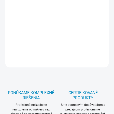
Parametre zariadenia : Napätie - 400 V Príkon - 4 kW Rozmery
(mm) - 560x460x280 Hmotnosť (kg) - 32 Rozmery pracovnej
plochy (mm) - 535x240 Zariadenie s vrúbkovanými liatinovými
platňami 535 x 240 mm na grilovanie mäsa, rýb, klobás,
sendvičov, zapekaných toastov a pod. Termostat s regulovaním
nastavením teploty 0-300ºC. Žliabok v prednej časti na
zachytávanie mastnoty. Dodávané s kovovou škrabkou na
čistenie platní. Možnosť objednať hladké platne. Záruka 12
mesiacov.
Dokument PDF
-
Roller Grill_MAJESTIC
https://youtu.be/sV8LVuKmDQo
OPÝTAŤ SA
STRÁŽIŤ
PONÚKAME KOMPLEXNÉ
CERTIFIKOVANÉ
RIEŠENIA
PRODUKTY
Profesionálne kuchyne
Sme popredným dodávateľom a
realizujeme od nákresu cez
predajcom profesionálnej