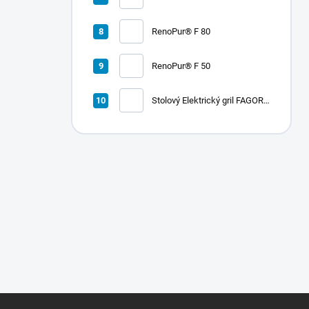
RenoPur® F 80
RenoPur® F 50
Stolový Elektrický gril FAGOR
RADA 900
Z