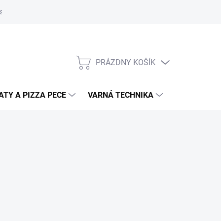
súborov cookies
Kontakty
Informačné prehľady
Technické l
PRÁZDNY KOŠÍK
NÁKUPNÝ
KOŠÍK
TY A PIZZA PECE
VARNÁ TECHNIKA
DRVIČE ODP