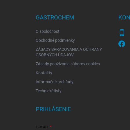
á
p
ä
GASTROCHEM
KON
t
i
O spoločnosti
e
Obchodné podmienky
ZÁSADY SPRACOVANIA A OCHRANY
OSOBNÝCH ÚDAJOV
Zásady používania súborov cookies
Kontakty
Informačné prehľady
Technické listy
PRIHLÁSENIE
E-MAIL