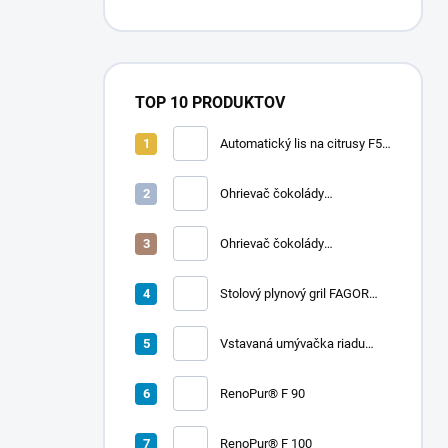
TOP 10 PRODUKTOV
Automatický lis na citrusy F50
A | FRUCOSOL
Ohrievač čokolády
CHOCOLADY 10
Ohrievač čokolády
CHOCOLADY 5
Stolový plynový gril FAGOR
RADA 900
Vstavaná umývačka riadu
LORD D2
RenoPur® F 90
RenoPur® F 100