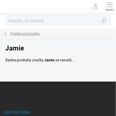
Prejsť
na
obsah
Hľadať
Predávané značky
Jamie
Žiadne produkty značky
Jamie
sa nenašli...
Z
á
p
ä
t
i
GASTROCHEM