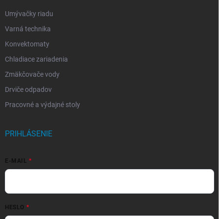
Umývačky riadu
Varná technika
Konvektomaty
Chladiace zariadenia
Zmäkčovače vody
Drviče odpadov
Pracovné a výdajné stoly
PRIHLÁSENIE
E-MAIL
HESLO