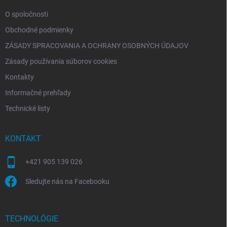
e
O spoločnosti
Obchodné podmienky
ZÁSADY SPRACOVANIA A OCHRANY OSOBNÝCH ÚDAJOV
Zásady používania súborov cookies
Kontakty
Informačné prehľady
Technické listy
KONTAKT
+421 905 139 026
Sledujte nás na Facebooku
TECHNOLÓGIE