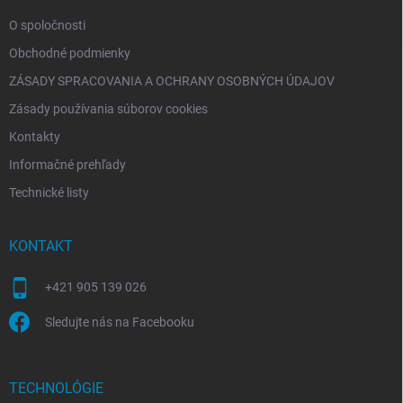
e
O spoločnosti
Obchodné podmienky
ZÁSADY SPRACOVANIA A OCHRANY OSOBNÝCH ÚDAJOV
Zásady používania súborov cookies
Kontakty
Informačné prehľady
Technické listy
KONTAKT
+421 905 139 026
Sledujte nás na Facebooku
TECHNOLÓGIE