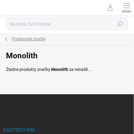
Prejsť
na
obsah
Hľadať
Predávané značky
Monolith
Žiadne produkty značky
Monolith
sa nenašli...
Z
á
p
ä
t
i
GASTROCHEM