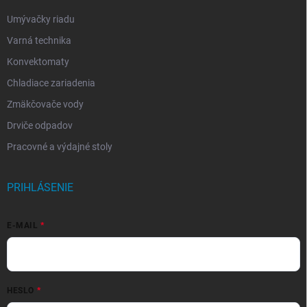
Umývačky riadu
Varná technika
Konvektomaty
Chladiace zariadenia
Zmäkčovače vody
Drviče odpadov
Pracovné a výdajné stoly
PRIHLÁSENIE
E-MAIL
HESLO