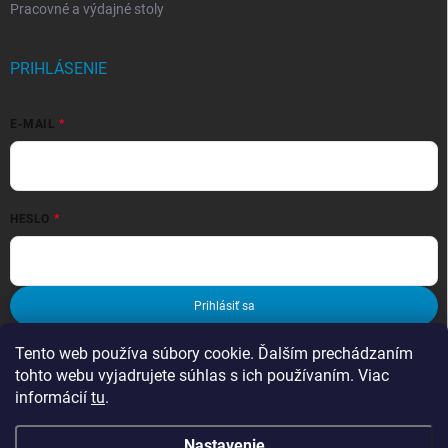
Pracovné a výdajné stoly
PRIHLÁSENIE
E-MAIL
HESLO
Prihlásiť sa
Nová registrácia
Zabudnuté heslo
Tento web používa súbory cookie. Ďalším prechádzaním
tohto webu vyjadrujete súhlas s ich používaním. Viac
informácií
tu
.
Nastavenie