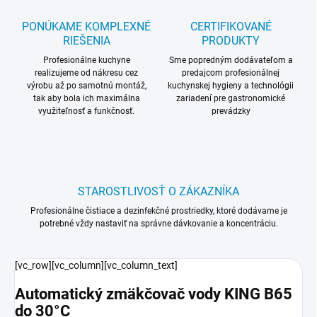
PONÚKAME KOMPLEXNÉ
CERTIFIKOVANÉ
RIEŠENIA
PRODUKTY
Profesionálne kuchyne
Sme popredným dodávateľom a
realizujeme od nákresu cez
predajcom profesionálnej
výrobu až po samotnú montáž,
kuchynskej hygieny a technológii
tak aby bola ich maximálna
zariadení pre gastronomické
využiteľnosť a funkčnosť.
prevádzky
STAROSTLIVOSŤ O ZÁKAZNÍKA
Profesionálne čistiace a dezinfekčné prostriedky, ktoré dodávame je
potrebné vždy nastaviť na správne dávkovanie a koncentráciu.
[vc_row][vc_column][vc_column_text]
Automatický zmäkčovač vody KING B65
do 30°C