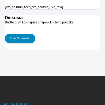
[/vc_column_text][/vc_column][/vc_row]
Diskusia
Buďte prvý, kto napíše príspevok k tejto položke.
Pridať komentár
Z
á
p
ä
t
i
GASTROCHEM