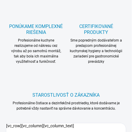
PONÚKAME KOMPLEXNÉ
CERTIFIKOVANÉ
RIEŠENIA
PRODUKTY
Profesionálne kuchyne
Sme popredným dodávateľom a
realizujeme od nákresu cez
predajcom profesionálnej
výrobu až po samotnú montáž,
kuchynskej hygieny a technológii
tak aby bola ich maximálna
zariadení pre gastronomické
využiteľnosť a funkčnosť.
prevádzky
STAROSTLIVOSŤ O ZÁKAZNÍKA
Profesionálne čistiace a dezinfekčné prostriedky, ktoré dodávame je
potrebné vždy nastaviť na správne dávkovanie a koncentráciu.
[vc_row][vc_column][vc_column_text]