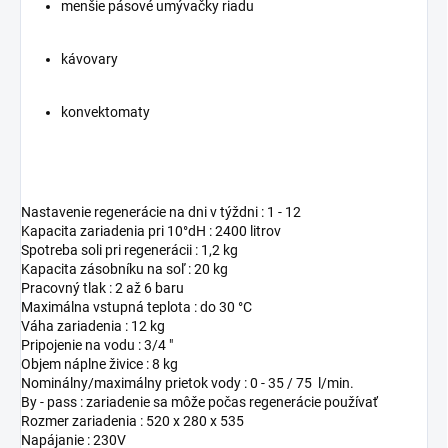
menšie pásové umývačky riadu
kávovary
konvektomaty
Nastavenie regenerácie na dni v týždni : 1 - 12
Kapacita zariadenia pri 10°dH : 2400 litrov
Spotreba soli pri regenerácii : 1,2 kg
Kapacita zásobníku na soľ : 20 kg
Pracovný tlak : 2 až 6 baru
Maximálna vstupná teplota : do 30
°C
Váha zariadenia : 12 kg
Pripojenie na vodu : 3/4 "
Objem náplne živice : 8 kg
Nominálny/maximálny prietok vody : 0 - 35 / 75 l/min.
By - pass : zariadenie sa môže počas regenerácie používať
Rozmer zariadenia : 520 x 280 x 535
Napájanie : 230V