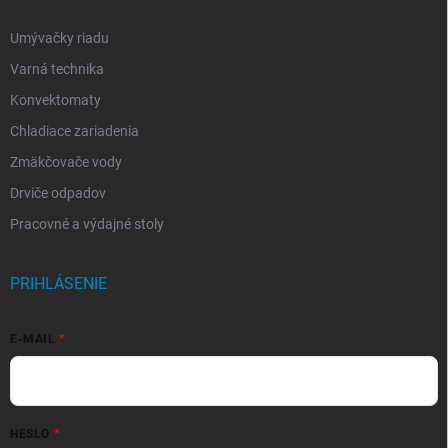
Umývačky riadu
Varná technika
Konvektomaty
Chladiace zariadenia
Zmäkčovače vody
Drviče odpadov
Pracovné a výdajné stoly
PRIHLÁSENIE
E-MAIL
HESLO