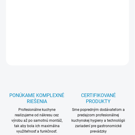
prírodnými látkami zaručuje že vaše ruky ostanú čisté a a
hydratované. Nevysúša a zanecháva jemný ochranný film na
pokožke. Čistí od oleja, sadzí, hrdze. Určené pre ľudí pracujúcich v
strojárstve, zámočníkov, automechanikov, poľnohospodárov,
polygrafikov atď. Ekologický výrobok. Neupcháva odpadové
potrubie. Balenie 500ml.
Použitie : Na mokré ruky naneste 5ml
pasty. Ruky opláchnite pod tečúcou vodou. Balenie : 500ml
OPÝTAŤ SA
STRÁŽIŤ
PONÚKAME KOMPLEXNÉ
CERTIFIKOVANÉ
RIEŠENIA
PRODUKTY
Profesionálne kuchyne
Sme popredným dodávateľom a
realizujeme od nákresu cez
predajcom profesionálnej
výrobu až po samotnú montáž,
kuchynskej hygieny a technológii
tak aby bola ich maximálna
zariadení pre gastronomické
využiteľnosť a funkčnosť.
prevádzky