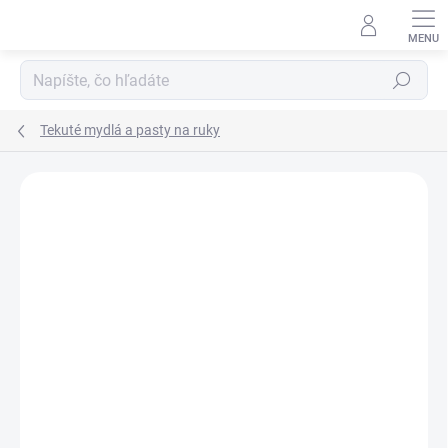
Prejsť
na
obsah
Hľadať
Tekuté mydlá a pasty na ruky
Podrobnosti hodnotenia
Neohodnotené