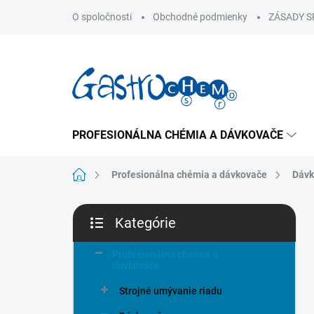
Prejsť
O spoločnosti
Obchodné podmienky
ZÁSADY 
na
obsah
PROFESIONÁLNA CHÉMIA A DÁVKOVAČE
Domov
Profesionálna chémia a dávkovače
Dávk
B
Kategórie
o
Preskočiť
č
kategórie
n
Profesionálna chémia a
dávkovače
ý
p
Strojné umývanie riadu
a