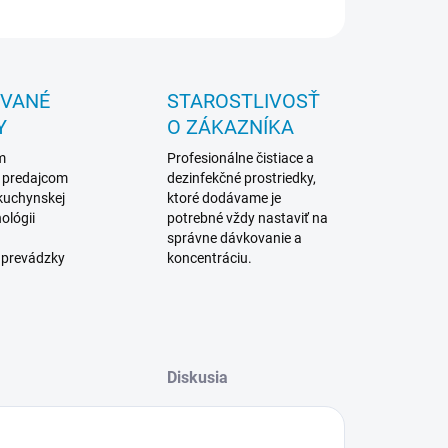
OPÝTAŤ SA
STRÁŽIŤ
OVANÉ
STAROSTLIVOSŤ
Y
O ZÁKAZNÍKA
m
Profesionálne čistiace a
 predajcom
dezinfekčné prostriedky,
 kuchynskej
ktoré dodávame je
ológii
potrebné vždy nastaviť na
správne dávkovanie a
 prevádzky
koncentráciu.
Diskusia