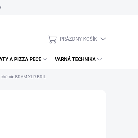
súborov cookies
Kontakty
Informačné prehľady
Technické l
PRÁZDNY KOŠÍK
NÁKUPNÝ
KOŠÍK
TY A PIZZA PECE
VARNÁ TECHNIKA
DRVIČE ODP
j chémie BRAM XLR BRIL
1
23 vrátane DPH
otková
:
−
+
Pridať do košíka