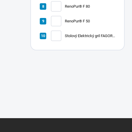
RenoPur® F 80
RenoPur® F 50
Stolový Elektrický gril FAGOR
RADA 900
Z
á