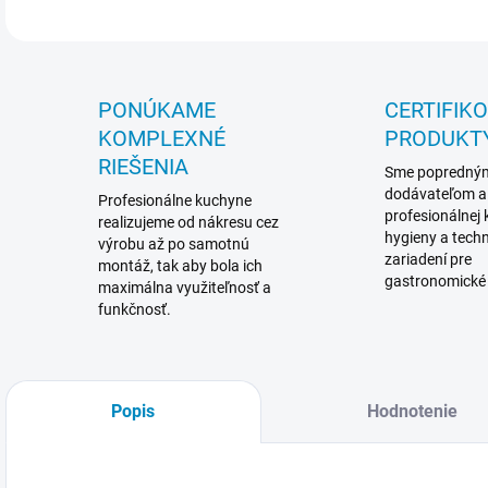
PONÚKAME
CERTIFIK
KOMPLEXNÉ
PRODUKT
RIEŠENIA
Sme popredný
dodávateľom a
Profesionálne kuchyne
profesionálnej
realizujeme od nákresu cez
hygieny a techn
výrobu až po samotnú
zariadení pre
montáž, tak aby bola ich
gastronomické
maximálna využiteľnosť a
funkčnosť.
Popis
Hodnotenie