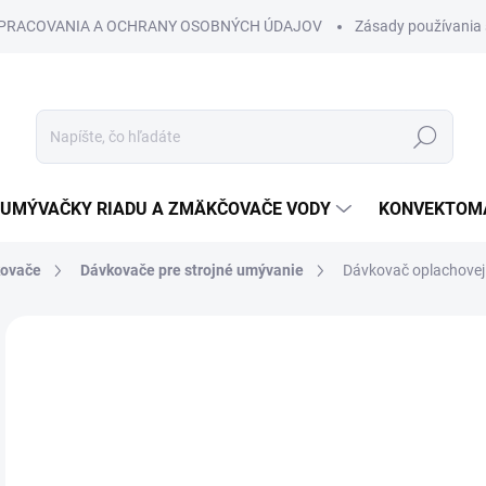
SPRACOVANIA A OCHRANY OSOBNÝCH ÚDAJOV
Zásady používania 
Hľadať
UMÝVAČKY RIADU A ZMÄKČOVAČE VODY
KONVEKTOMA
ovače
Dávkovače pre strojné umývanie
Dávkovač oplachove
Neohodnotené
Podrobnosti hodnotenia
€
€1,
Jedn
cena