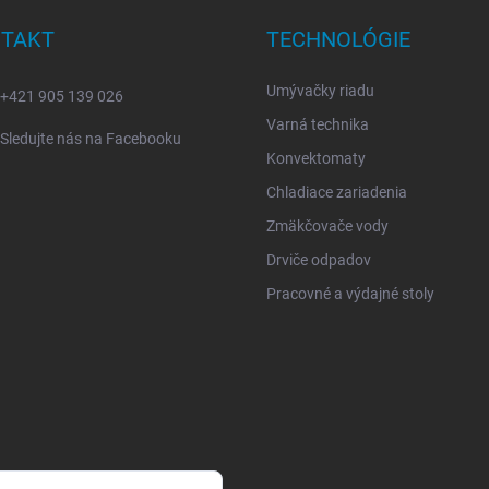
TAKT
TECHNOLÓGIE
Umývačky riadu
+421 905 139 026
Varná technika
Sledujte nás na Facebooku
Konvektomaty
Chladiace zariadenia
Zmäkčovače vody
Drviče odpadov
Pracovné a výdajné stoly