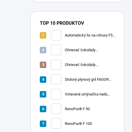
TOP 10 PRODUKTOV
Automatický lis na citrusy F50
A | FRUCOSOL
Ohrievač čokolády
CHOCOLADY 10
Ohrievač čokolády
CHOCOLADY 5
Stolový plynový gril FAGOR
RADA 900
Vstavaná umývačka riadu
LORD D2
RenoPur® F 90
RenoPur® F 100