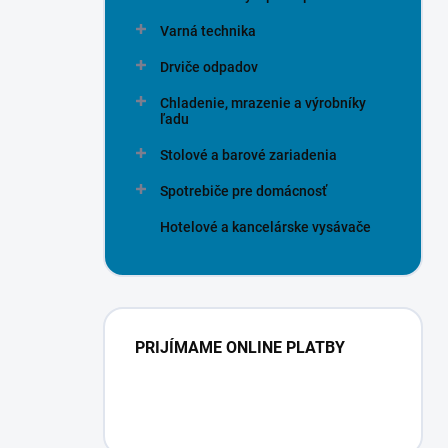
Varná technika
Drviče odpadov
Chladenie, mrazenie a výrobníky
ľadu
Stolové a barové zariadenia
Spotrebiče pre domácnosť
Hotelové a kancelárske vysávače
PRIJÍMAME ONLINE PLATBY