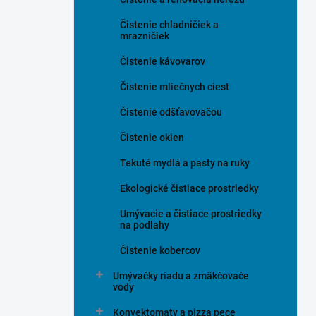
Čistenie chladničiek a
mrazničiek
Čistenie kávovarov
Čistenie mliečnych ciest
Čistenie odšťavovačou
Čistenie okien
Tekuté mydlá a pasty na ruky
Ekologické čistiace prostriedky
Umývacie a čistiace prostriedky
na podlahy
Čistenie kobercov
Umývačky riadu a zmäkčovače
vody
Konvektomaty a pizza pece