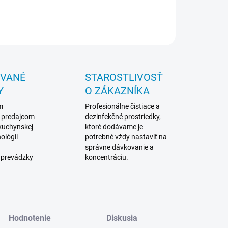
ll_RBE200
https://youtu.be/tH9BdDvPc18
OPÝTAŤ SA
STRÁŽIŤ
OVANÉ
STAROSTLIVOSŤ
Y
O ZÁKAZNÍKA
m
Profesionálne čistiace a
 predajcom
dezinfekčné prostriedky,
 kuchynskej
ktoré dodávame je
ológii
potrebné vždy nastaviť na
správne dávkovanie a
 prevádzky
koncentráciu.
Hodnotenie
Diskusia