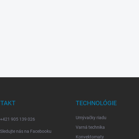
TAKT
TECHNOLÓGIE
Umývačky riadu
+421 905 139 026
Varná technika
Sledujte nás na Facebooku
Konvektomaty