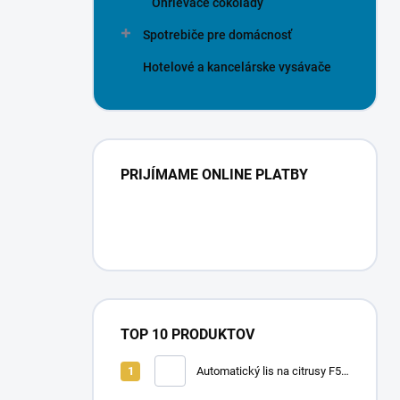
Ohrievače čokolády
Spotrebiče pre domácnosť
Hotelové a kancelárske vysávače
PRIJÍMAME ONLINE PLATBY
TOP 10 PRODUKTOV
Automatický lis na citrusy F50
A | FRUCOSOL