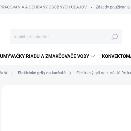
SPRACOVANIA A OCHRANY OSOBNÝCH ÚDAJOV
Zásady používania 
Hľadať
UMÝVAČKY RIADU A ZMÄKČOVAČE VODY
KONVEKTOMA
čatá
Elektrické grily na kurčatá
Elektrický gril na kurčatá Roll
Neohodnotené
Podrobnosti hodnotenia
€
€1,
Jedn
cena