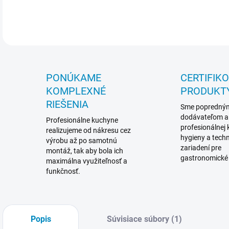
Gri
PONÚKAME
CERTIFIK
KOMPLEXNÉ
PRODUKT
RIEŠENIA
Sme popredný
dodávateľom a
Profesionálne kuchyne
profesionálnej
realizujeme od nákresu cez
hygieny a techn
výrobu až po samotnú
zariadení pre
montáž, tak aby bola ich
gastronomické
maximálna využiteľnosť a
funkčnosť.
Popis
Súvisiace súbory (1)