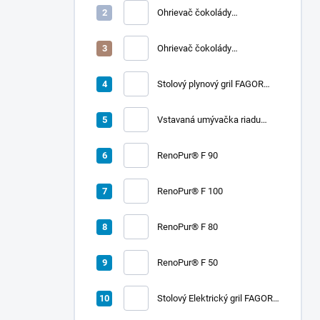
Ohrievač čokolády
CHOCOLADY 10
Ohrievač čokolády
CHOCOLADY 5
Stolový plynový gril FAGOR
RADA 900
Vstavaná umývačka riadu
LORD D2
RenoPur® F 90
RenoPur® F 100
RenoPur® F 80
RenoPur® F 50
Stolový Elektrický gril FAGOR
RADA 900