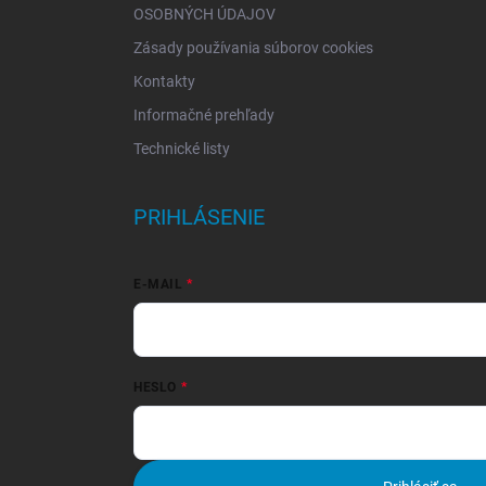
OSOBNÝCH ÚDAJOV
Zásady používania súborov cookies
Kontakty
Informačné prehľady
Technické listy
PRIHLÁSENIE
E-MAIL
HESLO