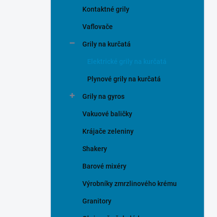
Kontaktné grily
Vaflovače
Grily na kurčatá
Elektrické grily na kurčatá
Plynové grily na kurčatá
Grily na gyros
Vakuové baličky
Krájače zeleniny
Shakery
Barové mixéry
Výrobníky zmrzlinového krému
Granitory