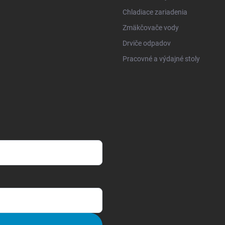
Chladiace zariadenia
Zmäkčovače vody
Drviče odpadov
Pracovné a výdajné stoly