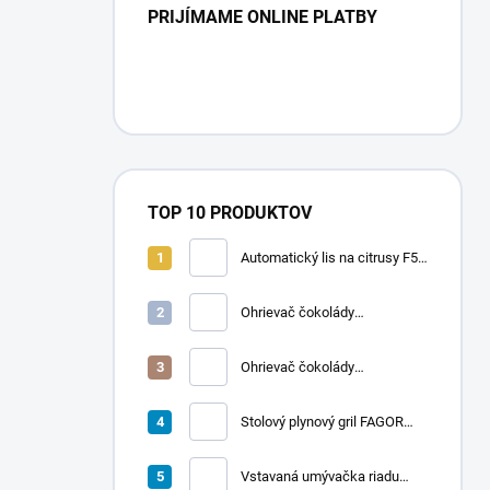
PRIJÍMAME ONLINE PLATBY
TOP 10 PRODUKTOV
Automatický lis na citrusy F50
A | FRUCOSOL
Ohrievač čokolády
CHOCOLADY 10
Ohrievač čokolády
CHOCOLADY 5
Stolový plynový gril FAGOR
RADA 900
Vstavaná umývačka riadu