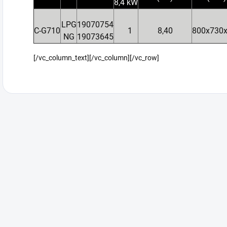
8,4 kW
LPG
19070754
C-G710
1
8,40
800x730
NG
19073645
[/vc_column_text][/vc_column][/vc_row]