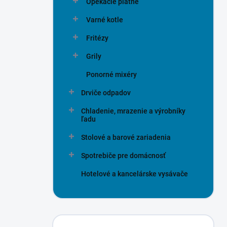
Opekacie platne
Varné kotle
Fritézy
Grily
Ponorné mixéry
Drviče odpadov
Chladenie, mrazenie a výrobníky
ľadu
Stolové a barové zariadenia
Spotrebiče pre domácnosť
Hotelové a kancelárske vysávače