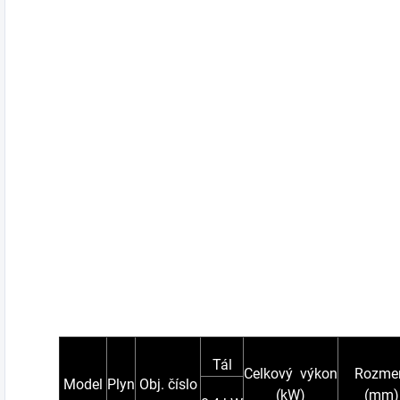
Tál
Celkový výkon
Rozme
Model
Plyn
Obj. číslo
(kW)
(mm)