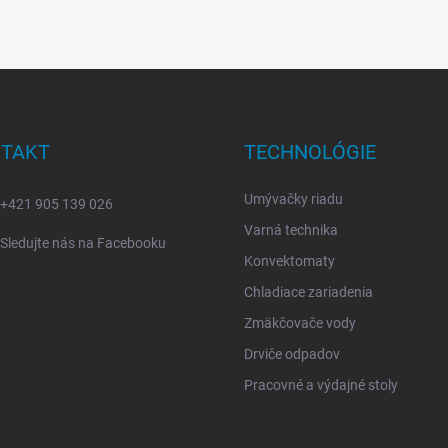
TAKT
TECHNOLÓGIE
Umývačky riadu
+421 905 139 026
Varná technika
Sledujte nás na Facebooku
Konvektomaty
Chladiace zariadenia
Zmäkčovače vody
Drviče odpadov
Pracovné a výdajné stoly