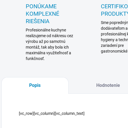
PONÚKAME
CERTIFIK
KOMPLEXNÉ
PRODUKT
RIEŠENIA
Sme popredný
dodávateľom a
Profesionálne kuchyne
profesionálnej
realizujeme od nákresu cez
hygieny a techn
výrobu až po samotnú
zariadení pre
montáž, tak aby bola ich
gastronomické
maximálna využiteľnosť a
funkčnosť.
Popis
Hodnotenie
[vc_row][vc_column][vc_column_text]