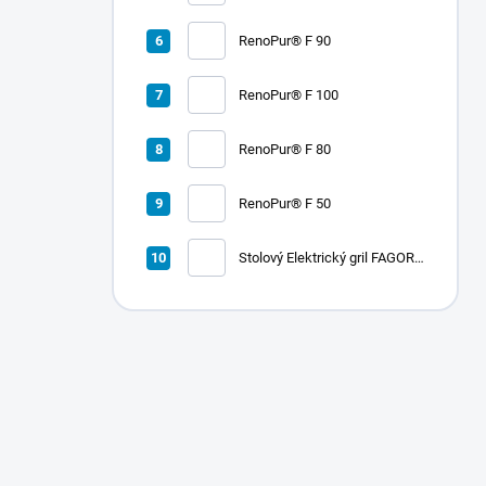
LORD D2
RenoPur® F 90
RenoPur® F 100
RenoPur® F 80
RenoPur® F 50
Stolový Elektrický gril FAGOR
RADA 900