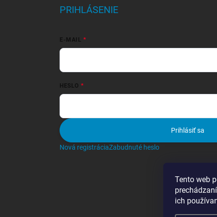
PRIHLÁSENIE
E-MAIL
HESLO
Prihlásiť sa
Nová registrácia
Zabudnuté heslo
Tento web p
prechádzaní
ich používa