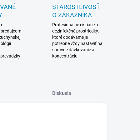
OVANÉ
STAROSTLIVOSŤ
Y
O ZÁKAZNÍKA
m
Profesionálne čistiace a
 predajcom
dezinfekčné prostriedky,
 kuchynskej
ktoré dodávame je
ológii
potrebné vždy nastaviť na
správne dávkovanie a
 prevádzky
koncentráciu.
Diskusia