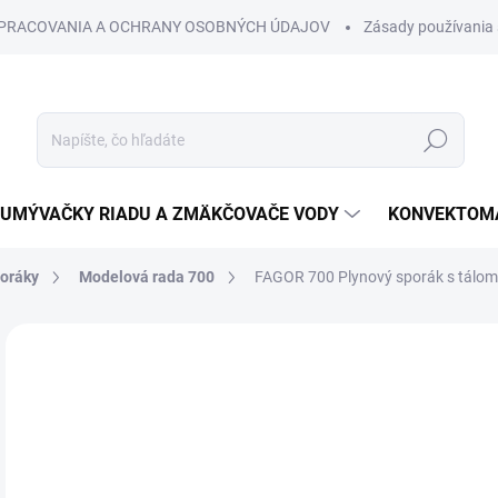
SPRACOVANIA A OCHRANY OSOBNÝCH ÚDAJOV
Zásady používania 
Hľadať
UMÝVAČKY RIADU A ZMÄKČOVAČE VODY
KONVEKTOMA
poráky
Modelová rada 700
FAGOR 700 Plynový sporák s tálom
Neohodnotené
Podrobnosti hodnotenia
€
€1,
Jedn
VAR
cena