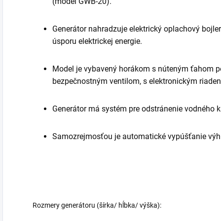
(model GWB-20).
Generátor nahradzuje elektrický oplachový bojle
úsporu elektrickej energie.
Model je vybavený horákom s núteným ťahom p
bezpečnostným ventilom, s elektronickým riadení
Generátor má systém pre odstránenie vodného 
Samozrejmosťou je automatické vypúšťanie výhr
Rozmery generátoru (šírka/ hĺbka/ výška):