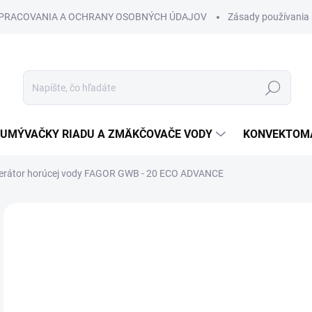
SPRACOVANIA A OCHRANY OSOBNÝCH ÚDAJOV
Zásady používania 
Hľadať
UMÝVAČKY RIADU A ZMÄKČOVAČE VODY
KONVEKTOMA
erátor horúcej vody FAGOR GWB - 20 ECO ADVANCE
Neohodnotené
Podrobnosti hodnotenia
€
€1,
Jedn
VAR
cena