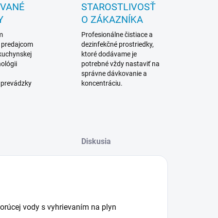
OVANÉ
STAROSTLIVOSŤ
Y
O ZÁKAZNÍKA
m
Profesionálne čistiace a
 predajcom
dezinfekčné prostriedky,
 kuchynskej
ktoré dodávame je
ológii
potrebné vždy nastaviť na
správne dávkovanie a
 prevádzky
koncentráciu.
Diskusia
orúcej vody s vyhrievaním na plyn