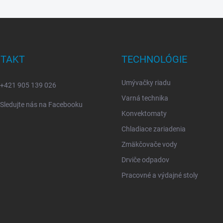
TAKT
TECHNOLÓGIE
Umývačky riadu
+421 905 139 026
Varná technika
Sledujte nás na Facebooku
Konvektomaty
Chladiace zariadenia
Zmäkčovače vody
Drviče odpadov
Pracovné a výdajné stoly