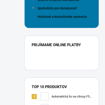
Spotrebiče pre domácnosť
Hotelové a kancelárske vysávače
PRIJÍMAME ONLINE PLATBY
TOP 10 PRODUKTOV
Automatický lis na citrusy F50
A | FRUCOSOL