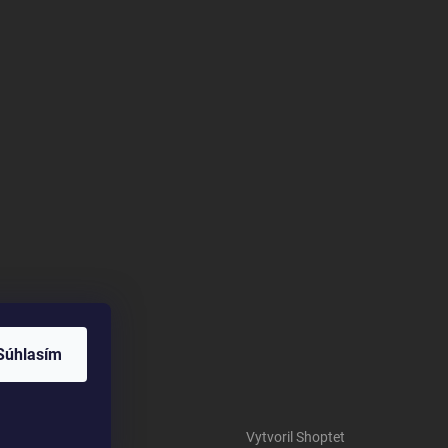
Súhlasím
Vytvoril Shoptet