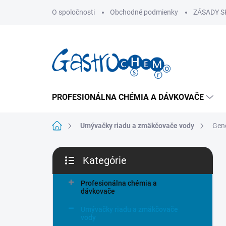
Prejsť
O spoločnosti
Obchodné podmienky
ZÁSADY 
na
obsah
PROFESIONÁLNA CHÉMIA A DÁVKOVAČE
Domov
Umývačky riadu a zmäkčovače vody
Gen
B
Kategórie
o
Preskočiť
č
kategórie
n
Profesionálna chémia a
dávkovače
ý
p
Umývačky riadu a zmäkčovače
a
vody