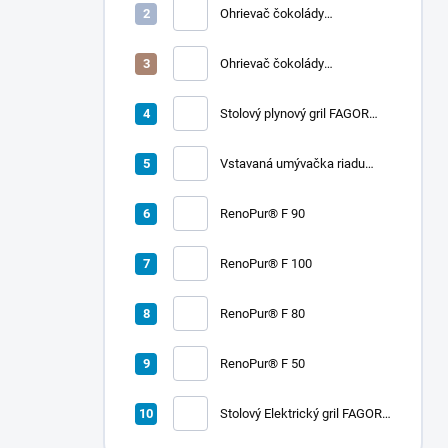
Ohrievač čokolády
CHOCOLADY 10
Ohrievač čokolády
CHOCOLADY 5
Stolový plynový gril FAGOR
RADA 900
Vstavaná umývačka riadu
LORD D2
RenoPur® F 90
RenoPur® F 100
RenoPur® F 80
RenoPur® F 50
Stolový Elektrický gril FAGOR
RADA 900