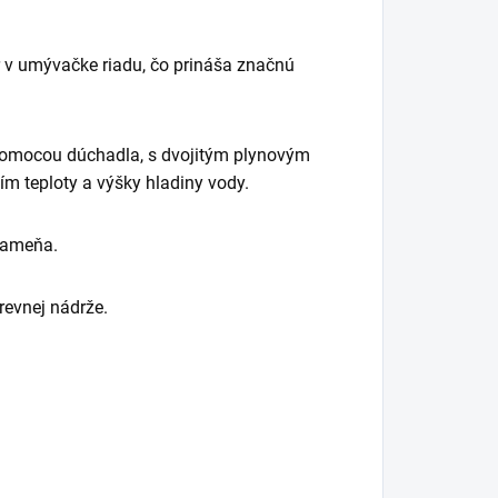
r v umývačke riadu, čo prináša značnú
omocou dúchadla, s dvojitým plynovým
m teploty a výšky hladiny vody.
kameňa.
evnej nádrže.