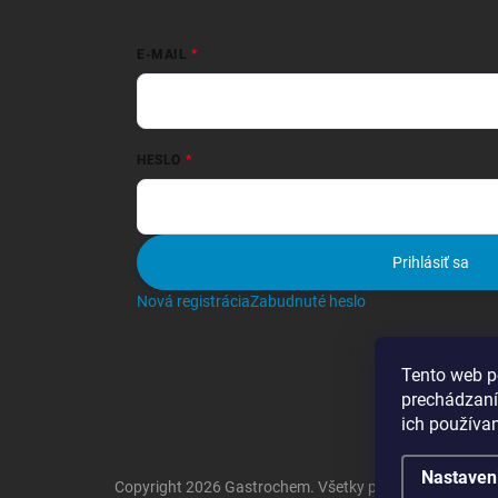
E-MAIL
HESLO
Prihlásiť sa
Nová registrácia
Zabudnuté heslo
Tento web p
prechádzaní
ich používa
Nastaven
Copyright 2026
Gastrochem
. Všetky práva vyhradené.