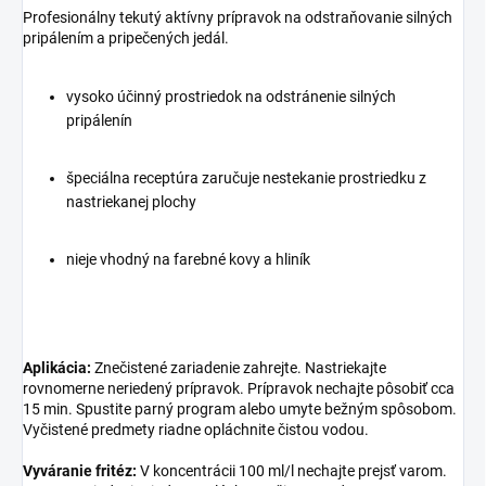
Profesionálny tekutý aktívny prípravok na odstraňovanie silných
pripálením a pripečených jedál.
vysoko účinný prostriedok na odstránenie silných
pripálenín
špeciálna receptúra zaručuje nestekanie prostriedku z
nastriekanej plochy
nieje vhodný na farebné kovy a hliník
Aplikácia:
Znečistené zariadenie zahrejte. Nastriekajte
rovnomerne neriedený prípravok. Prípravok nechajte pôsobiť cca
15 min. Spustite parný program alebo umyte bežným spôsobom.
Vyčistené predmety riadne opláchnite čistou vodou.
Vyváranie fritéz:
V koncentrácii 100 ml/l nechajte prejsť varom.