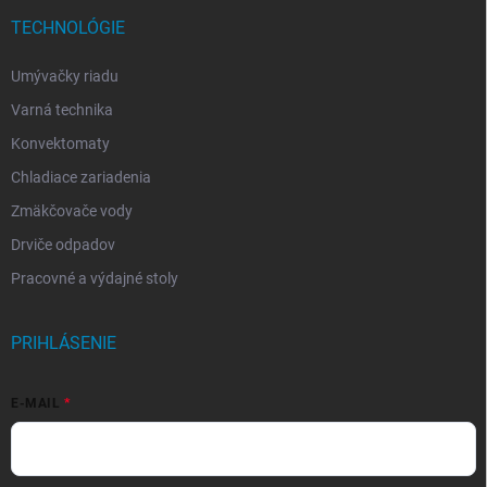
TECHNOLÓGIE
Umývačky riadu
Varná technika
Konvektomaty
Chladiace zariadenia
Zmäkčovače vody
Drviče odpadov
Pracovné a výdajné stoly
PRIHLÁSENIE
E-MAIL