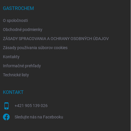
t
i
GASTROCHEM
e
O spoločnosti
Obchodné podmienky
ZÁSADY SPRACOVANIA A OCHRANY OSOBNÝCH ÚDAJOV
Zásady používania súborov cookies
Kontakty
Informačné prehľady
Technické listy
KONTAKT
+421 905 139 026
Sledujte nás na Facebooku