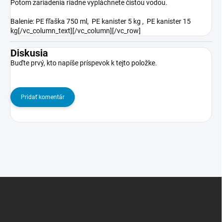
Potom zariadenia riadne vypláchnete čistou vodou.
Balenie: PE fľaška 750 ml, PE kanister 5 kg , PE kanister 15
kg[/vc_column_text][/vc_column][/vc_row]
Diskusia
Buďte prvý, kto napíše príspevok k tejto položke.
Pridať komentár
Z
á
p
ä