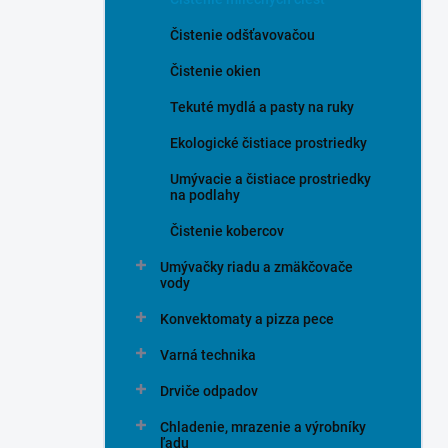
Čistenie odšťavovačou
Čistenie okien
Tekuté mydlá a pasty na ruky
Ekologické čistiace prostriedky
Umývacie a čistiace prostriedky
na podlahy
Čistenie kobercov
Umývačky riadu a zmäkčovače
vody
Konvektomaty a pizza pece
Varná technika
Drviče odpadov
Chladenie, mrazenie a výrobníky
ľadu