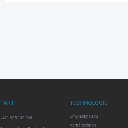
TAKT
TECHNOLÓGIE
Umývačky riadu
+421 905 139 026
Varná technika