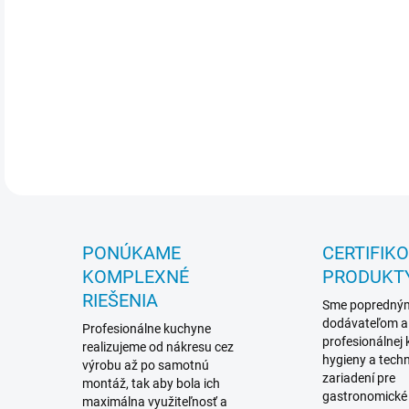
VÝR
v u
prep
Pot
1 k
DETA
PONÚKAME
CERTIFIK
KOMPLEXNÉ
PRODUKT
RIEŠENIA
Sme popredný
dodávateľom a
Profesionálne kuchyne
profesionálnej
realizujeme od nákresu cez
hygieny a techn
výrobu až po samotnú
zariadení pre
montáž, tak aby bola ich
gastronomické
maximálna využiteľnosť a