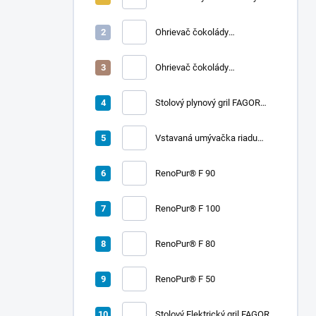
A | FRUCOSOL
Ohrievač čokolády
CHOCOLADY 10
Ohrievač čokolády
CHOCOLADY 5
Stolový plynový gril FAGOR
RADA 900
Vstavaná umývačka riadu
LORD D2
RenoPur® F 90
RenoPur® F 100
RenoPur® F 80
RenoPur® F 50
Stolový Elektrický gril FAGOR