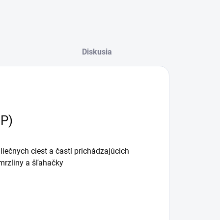
Diskusia
BP)
iečnych ciest a častí prichádzajúcich
mrzliny a šľahačky