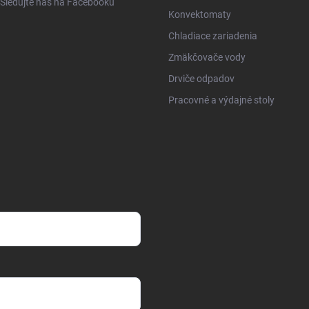
Sledujte nás na Facebooku
Konvektomaty
Chladiace zariadenia
Zmäkčovače vody
Drviče odpadov
Pracovné a výdajné stoly