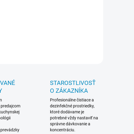
OBNÍKY SO ZÁSOBNÍKOM NA MLIEKO – Roztokom
vedenej koncentrácii naplníme nádobu a necháme
láchnuť mliečne cesty (ako pri výrobe nápoja).
om dôkladne prepláchneme čistou vodou. Balenie :
g
ILNÉ INFORMÁCIE
OPÝTAŤ SA
STRÁŽIŤ
OVANÉ
STAROSTLIVOSŤ
Y
O ZÁKAZNÍKA
m
Profesionálne čistiace a
 predajcom
dezinfekčné prostriedky,
 kuchynskej
ktoré dodávame je
ológii
potrebné vždy nastaviť na
správne dávkovanie a
 prevádzky
koncentráciu.