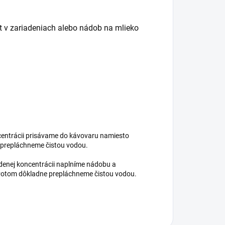
t v zariadeniach alebo nádob na mlieko
ntrácii prisávame do kávovaru namiesto
e prepláchneme čistou vodou.
ej koncentrácii naplníme nádobu a
 Potom dôkladne prepláchneme čistou vodou.