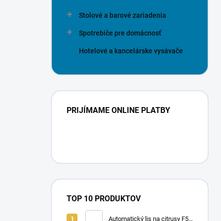
Stolové a barové zariadenia
Spotrebiče pre domácnosť
Hotelové a kancelárske vysávače
PRIJÍMAME ONLINE PLATBY
TOP 10 PRODUKTOV
Automatický lis na citrusy F50