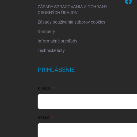
ZÁSADY SPRACOVANIA A OCHRANY
OSOBNÝCH ÚDAJOV
Zásady používania súborov cookies
Kontakty
Informačné prehľady
Technické listy
PRIHLÁSENIE
E-MAIL
HESLO