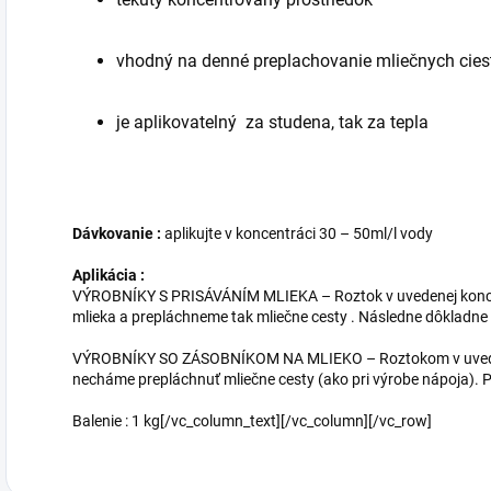
vhodný na denné preplachovanie mliečnych cies
je aplikovatelný za studena, tak za tepla
Dávkovanie :
aplikujte v koncentráci 30 – 50ml/l vody
Aplikácia :
VÝROBNÍKY S PRISÁVÁNÍM MLIEKA – Roztok v uvedenej konce
mlieka a prepláchneme tak mliečne cesty . Následne dôkladn
VÝROBNÍKY SO ZÁSOBNÍKOM NA MLIEKO – Roztokom v uveden
necháme prepláchnuť mliečne cesty (ako pri výrobe nápoja).
Balenie : 1 kg[/vc_column_text][/vc_column][/vc_row]