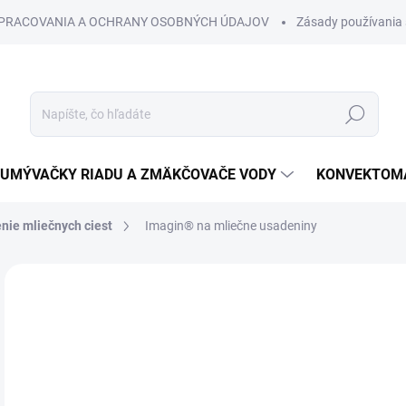
SPRACOVANIA A OCHRANY OSOBNÝCH ÚDAJOV
Zásady používania 
Hľadať
UMÝVAČKY RIADU A ZMÄKČOVAČE VODY
KONVEKTOMA
enie mliečnych ciest
Imagin® na mliečne usadeniny
Neohodnotené
Podrobnosti hodnotenia
€1
€16
Jedn
cena