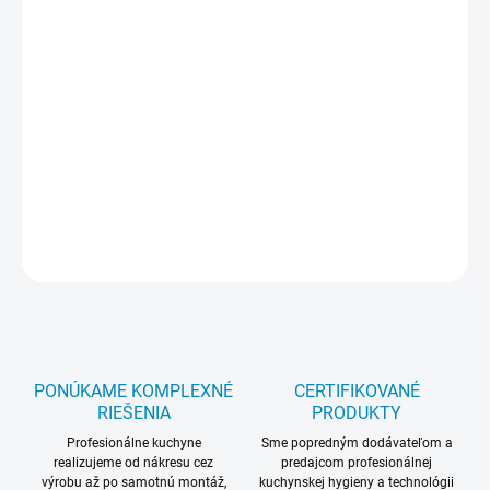
Nerezový držiak mixéra k CMP a MP
ROC_27363
Nerezový držiak mixéra na nádobu (kotol). Vhodný pre všetky CMP a MP
modely.
Parametre zariadenia : Ø nádoby / kotla (mm) - 330-650 Pre
modely: - CMP a MP Nerezový držiak mixéra na nádobu (kotol)
s Ø od 330 do 650 mm. Vhodný pre všetky CMP a MP modely.
Záruka 12 mesiacov.
OPÝTAŤ SA
STRÁŽIŤ
PONÚKAME KOMPLEXNÉ
CERTIFIKOVANÉ
RIEŠENIA
PRODUKTY
Profesionálne kuchyne
Sme popredným dodávateľom a
realizujeme od nákresu cez
predajcom profesionálnej
výrobu až po samotnú montáž,
kuchynskej hygieny a technológii