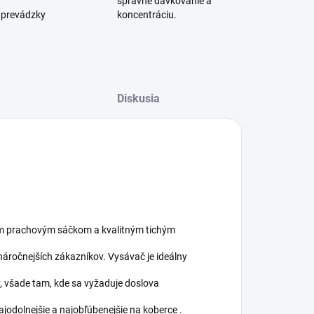
správne dávkovanie a
 prevádzky
koncentráciu.
Diskusia
ým prachovým sáčkom a kvalitným tichým
jnáročnejších zákazníkov. Vysávač je ideálny
, všade tam, kde sa vyžaduje doslova
ajodolnejšie a najobľúbenejšie na koberce .