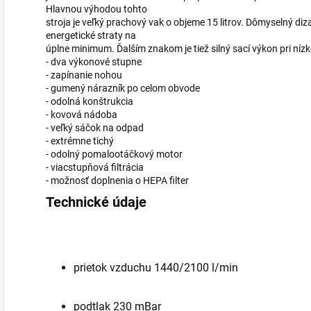
Hlavnou výhodou tohto
stroja je veľký prachový vak o objeme 15 litrov. Dômyselný diz
energetické straty na
úplne minimum. Ďalším znakom je tiež silný sací výkon pri nízk
- dva výkonové stupne
- zapínanie nohou
- gumený nárazník po celom obvode
- odolná konštrukcia
- kovová nádoba
- veľký sáčok na odpad
- extrémne tichý
- odolný pomalootáčkový motor
- viacstupňová filtrácia
- možnosť doplnenia o HEPA filter
Technické údaje
prietok vzduchu 1440/2100 l/min
podtlak 230 mBar