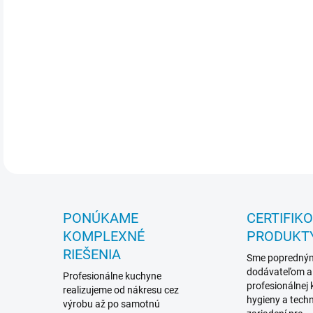
gum
- k
tic
filt
C
DETA
PONÚKAME
CERTIFIK
KOMPLEXNÉ
PRODUKT
RIEŠENIA
Sme popredný
dodávateľom a
Profesionálne kuchyne
profesionálnej
realizujeme od nákresu cez
hygieny a techn
výrobu až po samotnú