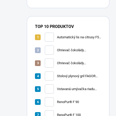
TOP 10 PRODUKTOV
Automatický lis na citrusy F50
A | FRUCOSOL
Ohrievač čokolády
CHOCOLADY 10
Ohrievač čokolády
CHOCOLADY 5
Stolový plynový gril FAGOR
RADA 900
Vstavaná umývačka riadu
LORD D2
RenoPur® F 90
RenoPur® F 100