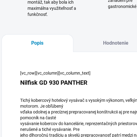
zariadení pre
montáž, tak aby bola ich
gastronomické
maximálna využiteľnosť a
funkčnosť.
Popis
Hodnotenie
[vc_row][vc_column][vc_column_text]
Nilfisk GD 930 PANTHER
Tichý kobercový hotelový vysávač s vysokým výkonom, veľk
motorom. Je obľúbený
vďaka odolnej a precíznej prepracovanej konštrukcii aj pre na
pomocník na časté
vysávanie kobercov do kancelárie, reprezentačných priestorov
nerušené a tiché vysávanie. Pre
jeho dlhoročnú tradíciu a skvelú prepracovanosť patrí medzi n