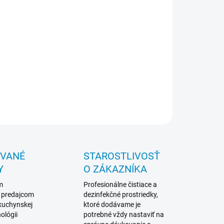
ený nárazník po celom obvode - odolná konštrukcia
ovová nádoba - veľký sáčok na odpad - extrémne
hý - odolný pomalootáčkový motor - viacstupňová
rácia - možnosť doplnenia o HEPA filter
ENA NA DOPYT
ILNÉ INFORMÁCIE
OPÝTAŤ SA
STRÁŽIŤ
OVANÉ
STAROSTLIVOSŤ
Y
O ZÁKAZNÍKA
m
Profesionálne čistiace a
 predajcom
dezinfekčné prostriedky,
 kuchynskej
ktoré dodávame je
ológii
potrebné vždy nastaviť na