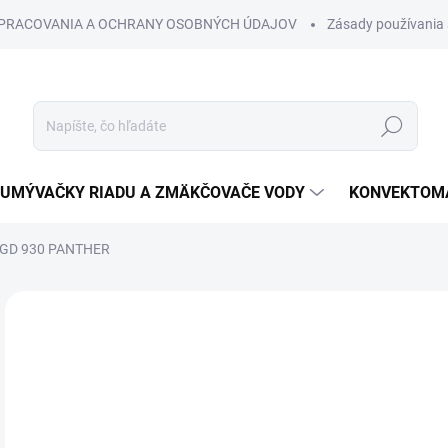
SPRACOVANIA A OCHRANY OSOBNÝCH ÚDAJOV
Zásady používania 
Hľadať
UMÝVAČKY RIADU A ZMÄKČOVAČE VODY
KONVEKTOMA
k GD 930 PANTHER
Neohodnotené
Podrobnosti hodnotenia
€
€1,
Jedn
cena