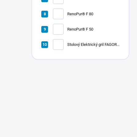
RenoPur® F 80
RenoPur® F 50
Stolový Elektrický gril FAGOR
RADA 900