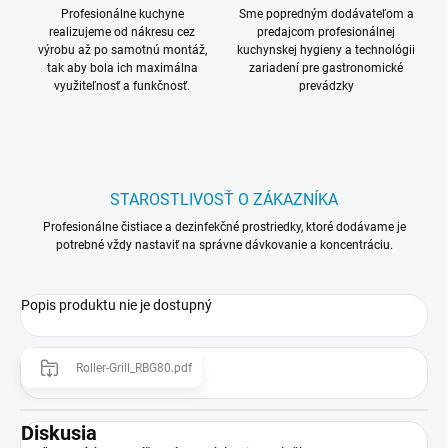
Profesionálne kuchyne
Sme popredným dodávateľom a
realizujeme od nákresu cez
predajcom profesionálnej
výrobu až po samotnú montáž,
kuchynskej hygieny a technológii
tak aby bola ich maximálna
zariadení pre gastronomické
využiteľnosť a funkčnosť.
prevádzky
STAROSTLIVOSŤ O ZÁKAZNÍKA
Profesionálne čistiace a dezinfekčné prostriedky, ktoré dodávame je
potrebné vždy nastaviť na správne dávkovanie a koncentráciu.
Popis produktu nie je dostupný
Roller-Grill_RBG80.pdf
Diskusia