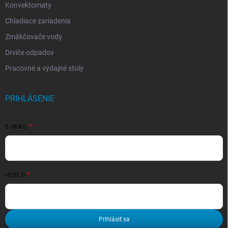
Konvektomaty
Chladiace zariadenia
Zmäkčovače vody
Drviče odpadov
Pracovné a výdajné stoly
PRIHLÁSENIE
E-MAIL
HESLO
Prihlásiť sa