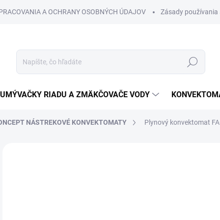
SPRACOVANIA A OCHRANY OSOBNÝCH ÚDAJOV
Zásady používania 
Hľadať
UMÝVAČKY RIADU A ZMÄKČOVAČE VODY
KONVEKTOMA
ONCEPT NÁSTREKOVÉ KONVEKTOMATY
Plynový konvektomat 
Neohodnotené
Podrobnosti hodnotenia
€
€1,
Jedn
cena