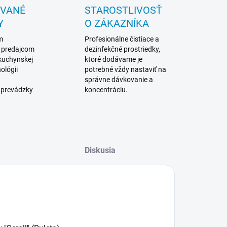
OVANÉ
STAROSTLIVOSŤ
Y
O ZÁKAZNÍKA
m
Profesionálne čistiace a
 predajcom
dezinfekčné prostriedky,
 kuchynskej
ktoré dodávame je
ológii
potrebné vždy nastaviť na
správne dávkovanie a
 prevádzky
koncentráciu.
Diskusia