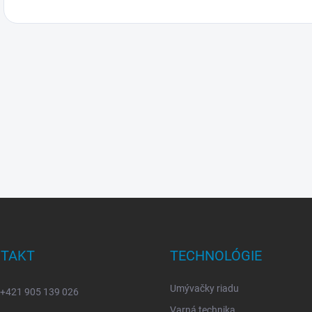
TAKT
TECHNOLÓGIE
Umývačky riadu
+421 905 139 026
Varná technika