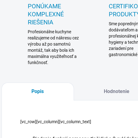
PONÚKAME
CERTIFIK
KOMPLEXNÉ
PRODUKT
RIEŠENIA
Sme popredný
dodávateľom a
Profesionálne kuchyne
profesionálnej
realizujeme od nákresu cez
hygieny a techn
výrobu až po samotnú
zariadení pre
montáž, tak aby bola ich
gastronomické
maximálna využiteľnosť a
funkčnosť.
Popis
Hodnotenie
[vc_row][vc_column][vc_column_text]