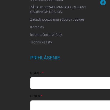
ZÁSADY SPRACOVANIA A OCHRANY
OSOBNÝCH ÚDAJOV
Zásady používania súborov cookies
Kontakty
Informačné prehľady
Technické listy
PRIHLÁSENIE
E-MAIL
HESLO