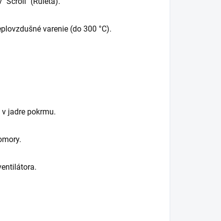
"Scroll" (Ruleta).
eplovzdušné varenie (do 300 °C).
 v jadre pokrmu.
omory.
entilátora.