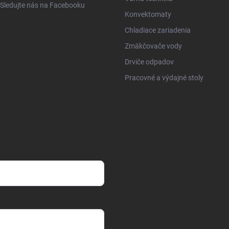
Sledujte nás na Facebooku
Konvektomaty
Chladiace zariadenia
Zmäkčovače vody
Drviče odpadov
Pracovné a výdajné stoly