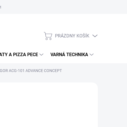
súborov cookies
Kontakty
Informačné prehľady
Technické l
PRÁZDNY KOŠÍK
NÁKUPNÝ
KOŠÍK
TY A PIZZA PECE
VARNÁ TECHNIKA
DRVIČE ODP
FAGOR ACG-101 ADVANCE CONCEPT
1
23 vrátane DPH
otková
:
−
+
Pridať do košíka