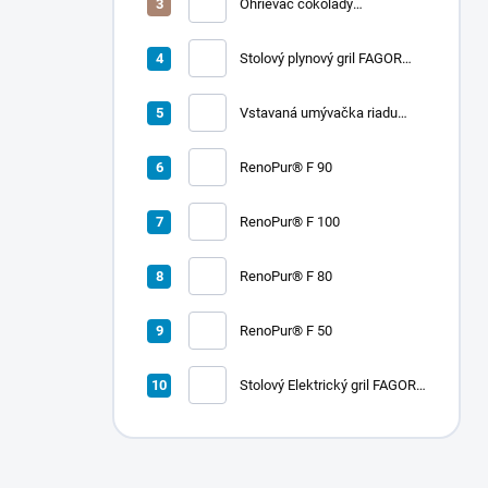
Ohrievač čokolády
CHOCOLADY 5
Stolový plynový gril FAGOR
RADA 900
Vstavaná umývačka riadu
LORD D2
RenoPur® F 90
RenoPur® F 100
RenoPur® F 80
RenoPur® F 50
Stolový Elektrický gril FAGOR
RADA 900