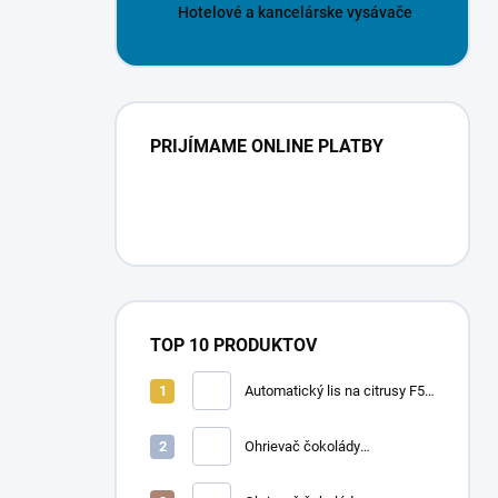
Hotelové a kancelárske vysávače
PRIJÍMAME ONLINE PLATBY
TOP 10 PRODUKTOV
Automatický lis na citrusy F50
A | FRUCOSOL
Ohrievač čokolády
CHOCOLADY 10