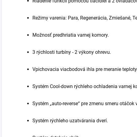
Riadenie funkcií pomocou tlačidiel a 2 ovládačov 
Režimy varenia: Para, Regenerácia, Zmiešané, T
Možnosť predhriatia varnej komory.
3 rýchlosti turbíny - 2 výkony ohrevu.
Vpichovacia viacbodová ihla pre meranie teploty
Systém Cool-down rýchleho ochladenia varnej k
Systém „auto-reverse“ pre zmenu smeru otáčok v
Systém rýchleho uzatvárania dverí.