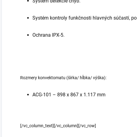
Systém detekcie chýb.
Systém kontroly funkčnosti hlavných súčastí, 
Ochrana IPX-5.
Rozmery konvektomatu (šírka/ hĺbka/ výška):
ACG-101 – 898 x 867 x 1.117 mm
[/vc_column_text][/vc_column][/vc_row]