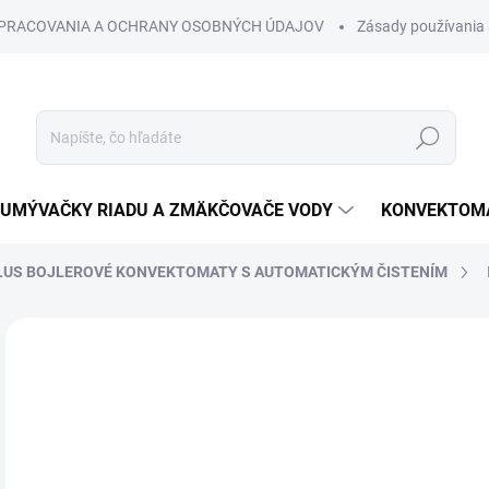
SPRACOVANIA A OCHRANY OSOBNÝCH ÚDAJOV
Zásady používania 
Hľadať
UMÝVAČKY RIADU A ZMÄKČOVAČE VODY
KONVEKTOMA
LUS BOJLEROVÉ KONVEKTOMATY S AUTOMATICKÝM ČISTENÍM
Neohodnotené
Podrobnosti hodnotenia
€
€1,
Jedn
cena