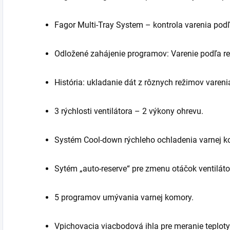
Fagor Multi-Tray System – kontrola varenia podľ
Odložené zahájenie programov: Varenie podľa rece
História: ukladanie dát z rôznych režimov vareni
3 rýchlosti ventilátora – 2 výkony ohrevu.
Systém Cool-down rýchleho ochladenia varnej k
Sytém „auto-reserve“ pre zmenu otáčok ventiláto
5 programov umývania varnej komory.
Vpichovacia viacbodová ihla pre meranie teploty