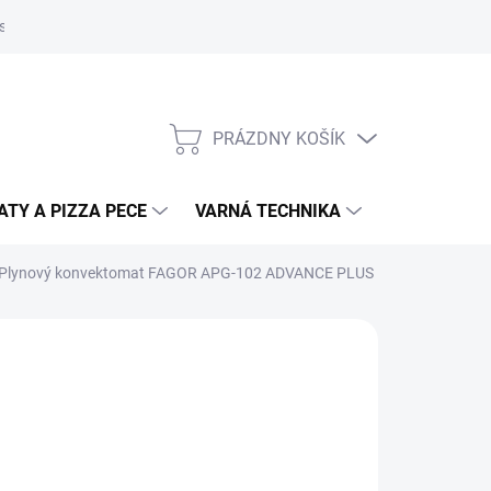
súborov cookies
Kontakty
Informačné prehľady
Technické l
PRÁZDNY KOŠÍK
NÁKUPNÝ
KOŠÍK
TY A PIZZA PECE
VARNÁ TECHNIKA
DRVIČE ODP
Plynový konvektomat FAGOR APG-102 ADVANCE PLUS
1
23 vrátane DPH
otková
:
−
+
Pridať do košíka