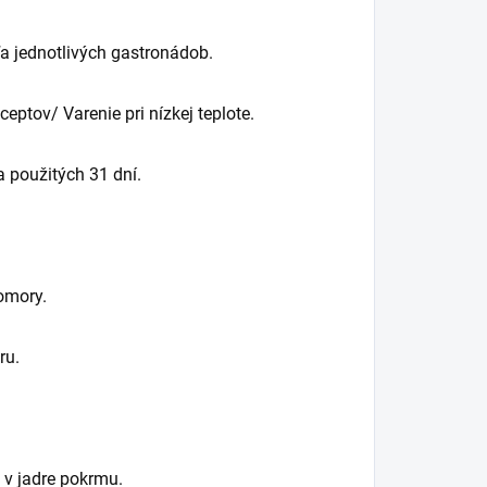
a jednotlivých gastronádob.
ptov/ Varenie pri nízkej teplote.
a použitých 31 dní.
omory.
ru.
 v jadre pokrmu.