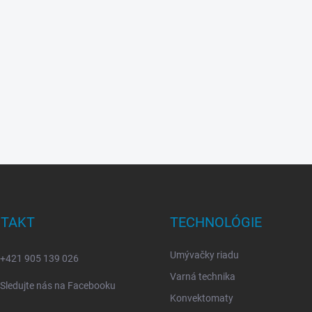
TAKT
TECHNOLÓGIE
Umývačky riadu
+421 905 139 026
Varná technika
Sledujte nás na Facebooku
Konvektomaty