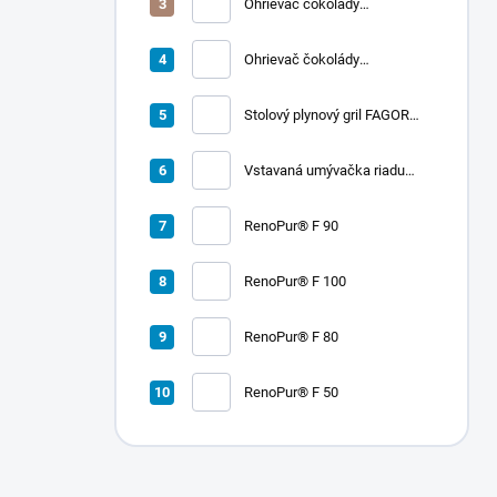
Ohrievač čokolády
CHOCOLADY 10
Ohrievač čokolády
CHOCOLADY 5
Stolový plynový gril FAGOR
RADA 900
Vstavaná umývačka riadu
LORD D2
RenoPur® F 90
RenoPur® F 100
RenoPur® F 80
RenoPur® F 50