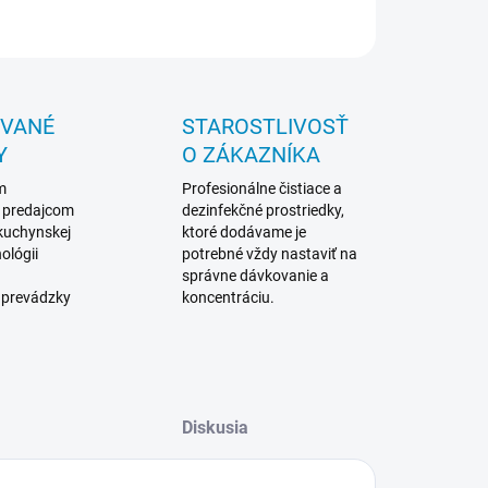
OPÝTAŤ SA
STRÁŽIŤ
OVANÉ
STAROSTLIVOSŤ
Y
O ZÁKAZNÍKA
m
Profesionálne čistiace a
 predajcom
dezinfekčné prostriedky,
 kuchynskej
ktoré dodávame je
ológii
potrebné vždy nastaviť na
správne dávkovanie a
 prevádzky
koncentráciu.
Diskusia