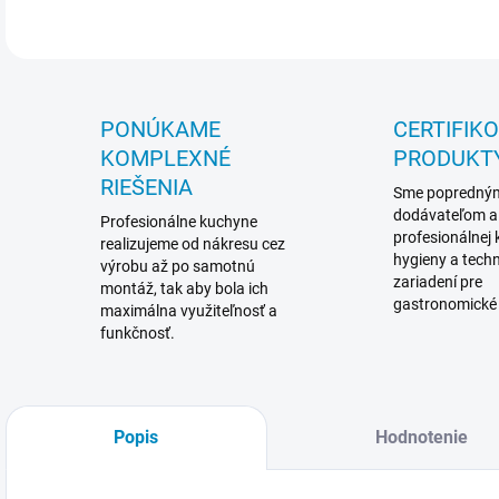
PONÚKAME
CERTIFIK
KOMPLEXNÉ
PRODUKT
RIEŠENIA
Sme popredný
dodávateľom a
Profesionálne kuchyne
profesionálnej
realizujeme od nákresu cez
hygieny a techn
výrobu až po samotnú
zariadení pre
montáž, tak aby bola ich
gastronomické
maximálna využiteľnosť a
funkčnosť.
Popis
Hodnotenie