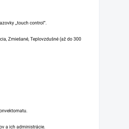
azovky „touch control“.
ácia, Zmiešané, Teplovzdušné (až do 300
konvektomatu.
v a ich administrácie.