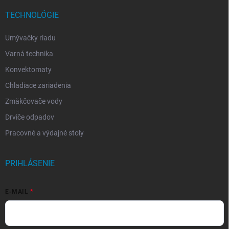
TECHNOLÓGIE
Umývačky riadu
Varná technika
Konvektomaty
Chladiace zariadenia
Zmäkčovače vody
Drviče odpadov
Pracovné a výdajné stoly
PRIHLÁSENIE
E-MAIL