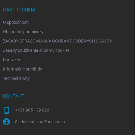
t
i
GASTROCHEM
e
O spoločnosti
Obchodné podmienky
ZÁSADY SPRACOVANIA A OCHRANY OSOBNÝCH ÚDAJOV
Zásady používania súborov cookies
Kontakty
Informačné prehľady
Technické listy
KONTAKT
+421 905 139 026
Sledujte nás na Facebooku