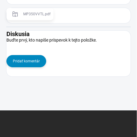
MP350VVTL.pdf
Diskusia
Buďte prvý, kto napíše príspevok k tejto položke.
Pridať komentár
Z
á
p
ä