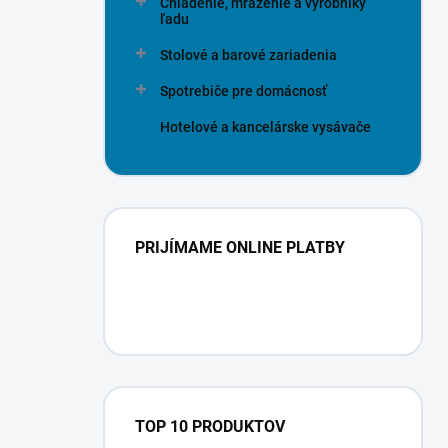
Chladenie, mrazenie a výrobníky
ľadu
Stolové a barové zariadenia
Spotrebiče pre domácnosť
Hotelové a kancelárske vysávače
PRIJÍMAME ONLINE PLATBY
TOP 10 PRODUKTOV