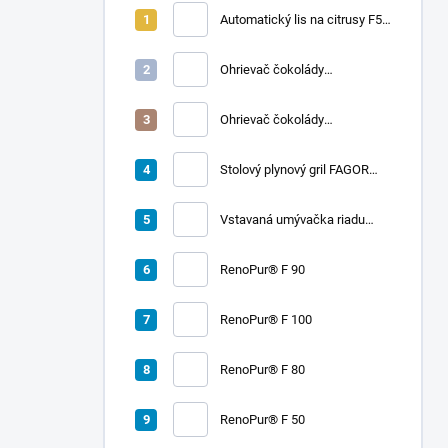
Automatický lis na citrusy F50
A | FRUCOSOL
Ohrievač čokolády
CHOCOLADY 10
Ohrievač čokolády
CHOCOLADY 5
Stolový plynový gril FAGOR
RADA 900
Vstavaná umývačka riadu
LORD D2
RenoPur® F 90
RenoPur® F 100
RenoPur® F 80
RenoPur® F 50