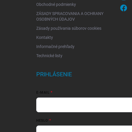
Obchodné podmienky
ZÁSADY SPRACOVANIA A OCHRANY
OSOBNÝCH ÚDAJOV
Zásady používania súborov cookies
Kontakty
Informačné prehľady
Technické listy
PRIHLÁSENIE
E-MAIL
HESLO