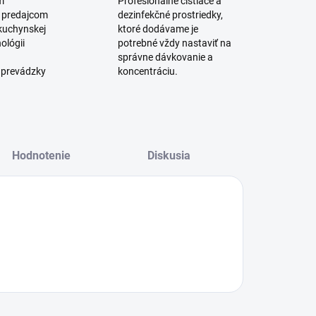
m
Profesionálne čistiace a
 predajcom
dezinfekčné prostriedky,
 kuchynskej
ktoré dodávame je
ológii
potrebné vždy nastaviť na
správne dávkovanie a
 prevádzky
koncentráciu.
Hodnotenie
Diskusia