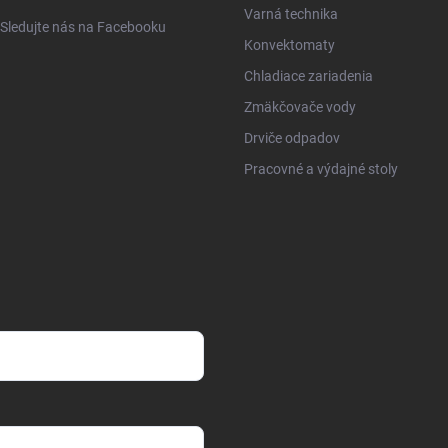
Varná technika
Sledujte nás na Facebooku
Konvektomaty
Chladiace zariadenia
Zmäkčovače vody
Drviče odpadov
Pracovné a výdajné stoly