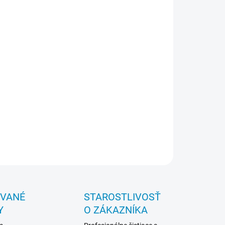
ezpečuje jednoduchú výmenu poškodeného kábla.
onomické držadlo s vypínačom, bezpečnostným a
sťovacím tlačítkom. Špeciálny kľúč dodávaný spolu
ixérom pre jednoduchú montáž a demontáž noža.
sťou je i nerezový držiak pre uchytenie mixéra na
u. Doplnkové vybavenie: tri veľkosti držiaka mixéra
otlov a jeden držiak do hrnca.
uka 12 mesiacov.
Dokument PDF
-
_MP450VVpdf,
MP450VVTL
ps://youtu.be/G8PSczPgJpg
ps://youtu.be/E39kY9cbxAo
OPÝTAŤ SA
STRÁŽIŤ
OVANÉ
STAROSTLIVOSŤ
Y
O ZÁKAZNÍKA