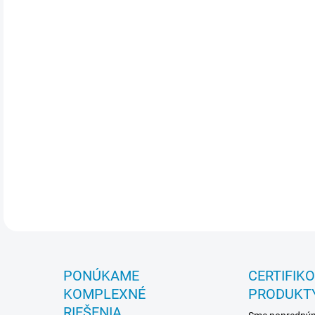
zab
Erg
zai
s m
Súča
sten
do k
Zár
ROC
htt
htt
PONÚKAME
CERTIFIK
KOMPLEXNÉ
PRODUKT
RIEŠENIA