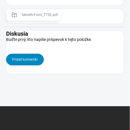
Moretti-Forni_T75E.pdf
Diskusia
Buďte prvý, kto napíše príspevok k tejto položke.
Pridať komentár
Z
á
p
ä