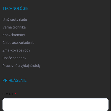
TECHNOLÓGIE
Umývačky riadu
Varná technika
Konvektomaty
Chladiace zariadenia
Zmäkčovače vody
Drviče odpadov
Pracovné a výdajné stoly
PRIHLÁSENIE
E-MAIL