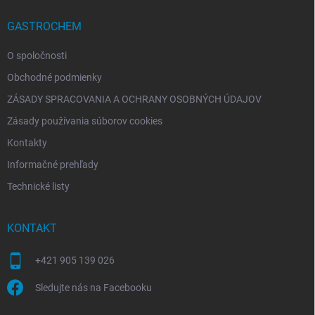
t
i
GASTROCHEM
e
O spoločnosti
Obchodné podmienky
ZÁSADY SPRACOVANIA A OCHRANY OSOBNÝCH ÚDAJOV
Zásady používania súborov cookies
Kontakty
Informačné prehľady
Technické listy
KONTAKT
+421 905 139 026
Sledujte nás na Facebooku