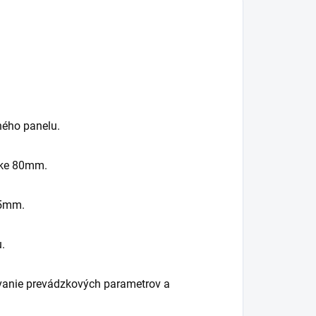
ného panelu.
úbke 80mm.
55mm.
.
vanie prevádzkových parametrov a