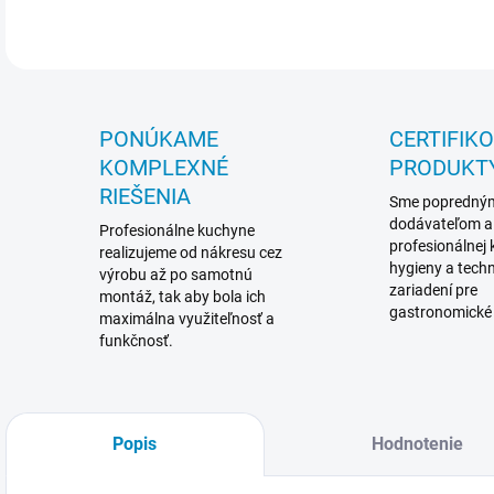
PONÚKAME
CERTIFIK
KOMPLEXNÉ
PRODUKT
RIEŠENIA
Sme popredný
dodávateľom a
Profesionálne kuchyne
profesionálnej
realizujeme od nákresu cez
hygieny a techn
výrobu až po samotnú
zariadení pre
montáž, tak aby bola ich
gastronomické
maximálna využiteľnosť a
funkčnosť.
Popis
Hodnotenie