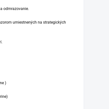
ty a odmrazovanie.
enzorom umiestnených na strategických
í.
ne )
rine)