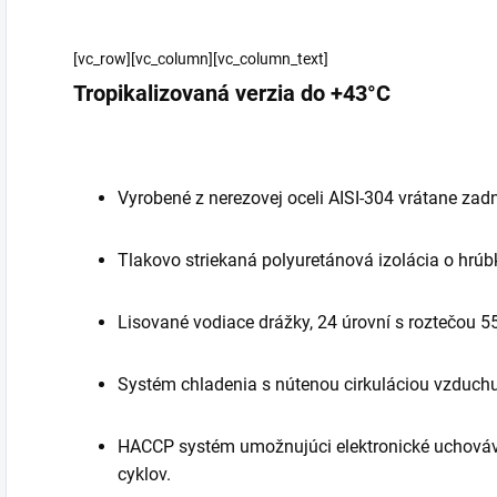
[vc_row][vc_column][vc_column_text]
Tropikalizovaná verzia do +43°C
Vyrobené z nerezovej oceli AISI-304 vrátane zad
Tlakovo striekaná polyuretánová izolácia o hr
Lisované vodiace drážky, 24 úrovní s roztečou 
Systém chladenia s nútenou cirkuláciou vzduchu
HACCP systém umožnujúci elektronické uchová
cyklov.