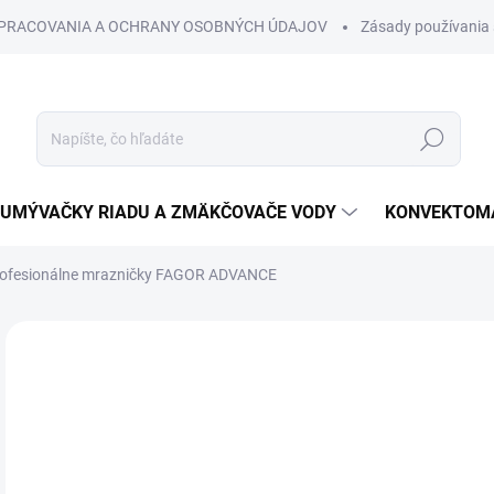
SPRACOVANIA A OCHRANY OSOBNÝCH ÚDAJOV
Zásady používania 
Hľadať
UMÝVAČKY RIADU A ZMÄKČOVAČE VODY
KONVEKTOMA
ofesionálne mrazničky FAGOR ADVANCE
Neohodnotené
Podrobnosti hodnotenia
€
€1,
Jedn
VAR
cena