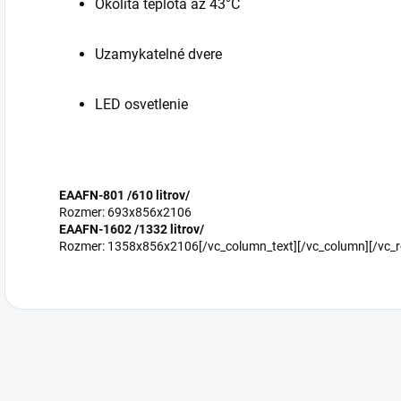
Okolitá teplota až 43°C
Uzamykatelné dvere
LED osvetlenie
EAAFN-801 /610 litrov/
Rozmer: 693x856x2106
EAAFN-1602 /1332 litrov/
Rozmer: 1358x856x2106[/vc_column_text][/vc_column][/vc_