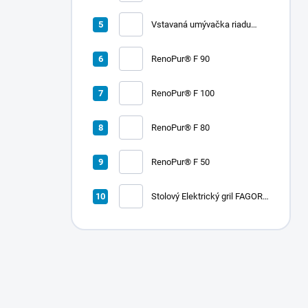
RADA 900
Vstavaná umývačka riadu
LORD D2
RenoPur® F 90
RenoPur® F 100
RenoPur® F 80
RenoPur® F 50
Stolový Elektrický gril FAGOR
RADA 900