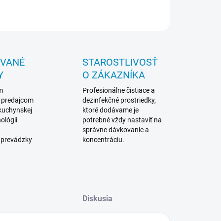
OPÝTAŤ SA
STRÁŽIŤ
OVANÉ
STAROSTLIVOSŤ
Y
O ZÁKAZNÍKA
m
Profesionálne čistiace a
 predajcom
dezinfekčné prostriedky,
 kuchynskej
ktoré dodávame je
ológii
potrebné vždy nastaviť na
správne dávkovanie a
 prevádzky
koncentráciu.
Diskusia