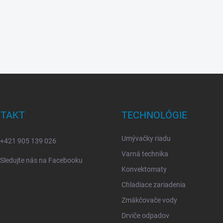
TAKT
TECHNOLÓGIE
Umývačky riadu
+421 905 139 026
Varná technika
Sledujte nás na Facebooku
Konvektomaty
Chladiace zariadenia
Zmäkčovače vody
Drviče odpadov