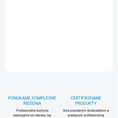
ot./min - 73 Hodinový výkon kg - 160 Rozmery (mm) -
236x353x474 Hmotnosť (kg) - 10 Výkonný model drviča ľadu
schopný spracovať objem zásobníku (1,5 kg ľadových kociek) v
priebehu 30 sekúnd. Elektronické ovládanie dvoch hrúbok ľadovej
drte pomocou štyroch pomaly sa otáčajúcich nožov. Výkon 160-
300 kg/hod. Všetky odnímateľné časti je možné umývať v
umývačke riadu. Podsvietený zásobník ľadu s dvojitou izolačnou
vrstvou a mriežkou na oddelenie ľadu a vody. Štyri farebné
prevedenia: nerez, červená, žltá a modrá. Záruka 24 mesiacov.
Dokument PDF
-
SA53
https://youtu.be/fQxQ0BvVDRw
OPÝTAŤ SA
STRÁŽIŤ
PONÚKAME KOMPLEXNÉ
CERTIFIKOVANÉ
RIEŠENIA
PRODUKTY
Profesionálne kuchyne
Sme popredným dodávateľom a
realizujeme od nákresu cez
predajcom profesionálnej