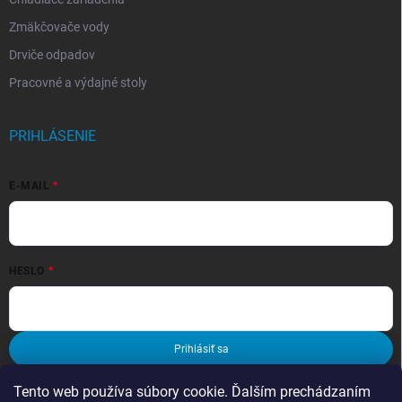
Zmäkčovače vody
Drviče odpadov
Pracovné a výdajné stoly
PRIHLÁSENIE
E-MAIL
HESLO
Prihlásiť sa
Nová registrácia
Zabudnuté heslo
Tento web používa súbory cookie. Ďalším prechádzaním