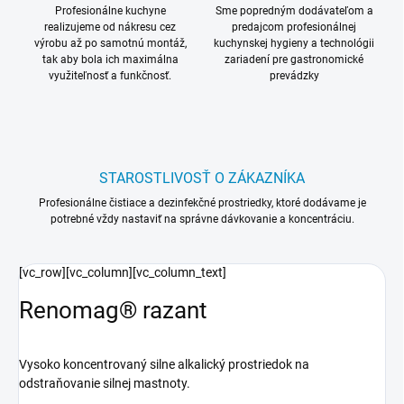
Profesionálne kuchyne
Sme popredným dodávateľom a
realizujeme od nákresu cez
predajcom profesionálnej
výrobu až po samotnú montáž,
kuchynskej hygieny a technológii
tak aby bola ich maximálna
zariadení pre gastronomické
využiteľnosť a funkčnosť.
prevádzky
STAROSTLIVOSŤ O ZÁKAZNÍKA
Profesionálne čistiace a dezinfekčné prostriedky, ktoré dodávame je
potrebné vždy nastaviť na správne dávkovanie a koncentráciu.
[vc_row][vc_column][vc_column_text]
Renomag® razant
Vysoko koncentrovaný silne alkalický prostriedok na
odstraňovanie silnej mastnoty.