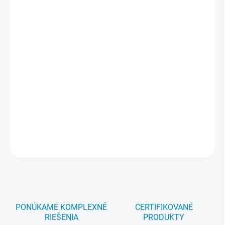
ponornou metódou
vhodný hlavne pre čistenie mriežok digestorov
razantne rozpúšťa silné nečistoty a mastnoty
nieje vhodný na hliník a farebné kovy
Dávkovanie :
20 ml / l
Aplikácia :
Do roztoku prípravku a teplej
vody namočte znečistené predmety a dobu ponorenia zvoľte
podľa veľkosti znečistenia maximálne však do 5 minút. Po
odmočení nečistoty opláchnite čistou vodou. V prípade potreby
postup opakujte. Balenie : 5 kg
DETAILNÉ INFORMÁCIE
OPÝTAŤ SA
STRÁŽIŤ
PONÚKAME KOMPLEXNÉ
CERTIFIKOVANÉ
RIEŠENIA
PRODUKTY