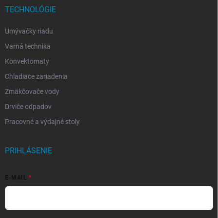
TECHNOLÓGIE
Umývačky riadu
Varná technika
Konvektomaty
Chladiace zariadenia
Zmäkčovače vody
Drviče odpadov
Pracovné a výdajné stoly
PRIHLÁSENIE
E-MAIL