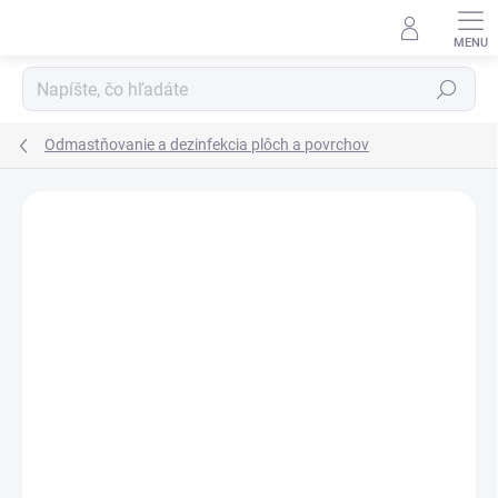
Prejsť
na
obsah
Hľadať
Odmastňovanie a dezinfekcia plôch a povrchov
Podrobnosti hodnotenia
Neohodnotené