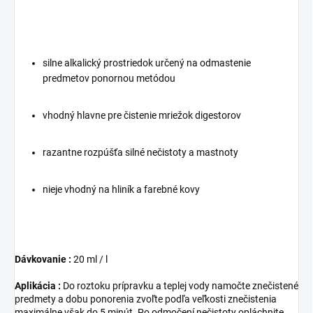
silne alkalický prostriedok určený na odmastenie
predmetov ponornou metódou
vhodný hlavne pre čistenie mriežok digestorov
razantne rozpúšťa silné nečistoty a mastnoty
nieje vhodný na hliník a farebné kovy
Dávkovanie :
20 ml / l
Aplikácia :
Do roztoku prípravku a teplej vody namočte znečistené
predmety a dobu ponorenia zvoľte podľa veľkosti znečistenia
maximálne však do 5 minút. Po odmočení nečistoty opláchnite