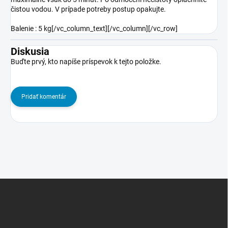
čistou vodou. V prípade potreby postup opakujte.
Balenie : 5 kg[/vc_column_text][/vc_column][/vc_row]
Diskusia
Buďte prvý, kto napíše príspevok k tejto položke.
Pridať komentár
Z
á
p
ä