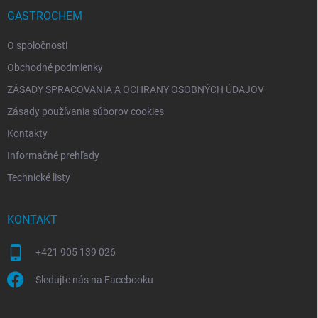
t
i
GASTROCHEM
e
O spoločnosti
Obchodné podmienky
ZÁSADY SPRACOVANIA A OCHRANY OSOBNÝCH ÚDAJOV
Zásady používania súborov cookies
Kontakty
Informačné prehľady
Technické listy
KONTAKT
+421 905 139 026
Sledujte nás na Facebooku