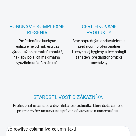
PONÚKAME KOMPLEXNÉ
CERTIFIKOVANÉ
RIEŠENIA
PRODUKTY
Profesionálne kuchyne
Sme popredným dodávateľom a
realizujeme od nákresu cez
predajcom profesionálnej
výrobu až po samotnú montáž,
kuchynskej hygieny a technológii
tak aby bola ich maximálna
zariadení pre gastronomické
využiteľnosť a funkčnosť.
prevádzky
STAROSTLIVOSŤ O ZÁKAZNÍKA
Profesionálne čistiace a dezinfekčné prostriedky, ktoré dodávame je
potrebné vždy nastaviť na správne dávkovanie a koncentráciu.
[vc_row][vc_column][vc_column_text]