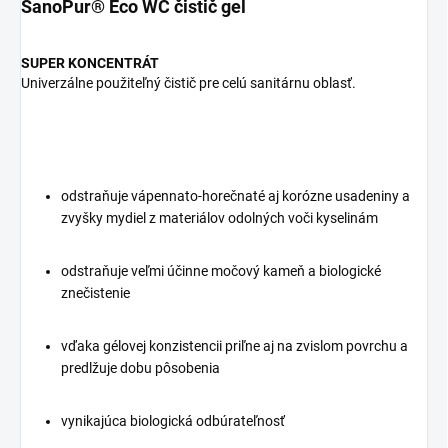
SanoPur® Eco WC čistič gel
SUPER KONCENTRÁT
Univerzálne použiteľný čistič pre celú sanitárnu oblasť.
odstraňuje vápennato-horečnaté aj korózne usadeniny a
zvyšky mydiel z materiálov odolných voči kyselinám
odstraňuje veľmi účinne močový kameň a biologické
znečistenie
vďaka gélovej konzistencii priľne aj na zvislom povrchu a
predlžuje dobu pôsobenia
vynikajúca biologická odbúrateľnosť