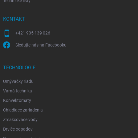
Technické listy
KONTAKT
+421 905 139 026
Sledujte nás na Facebooku
TECHNOLÓGIE
Umývačky riadu
Varná technika
Konvektomaty
Chladiace zariadenia
Zmäkčovače vody
Drviče odpadov