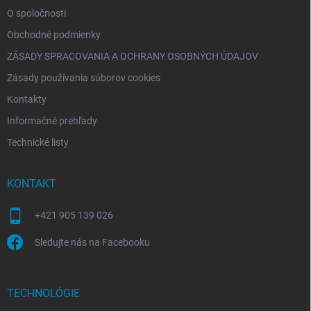
e
O spoločnosti
Obchodné podmienky
ZÁSADY SPRACOVANIA A OCHRANY OSOBNÝCH ÚDAJOV
Zásady používania súborov cookies
Kontakty
Informačné prehľady
Technické listy
KONTAKT
+421 905 139 026
Sledujte nás na Facebooku
TECHNOLÓGIE