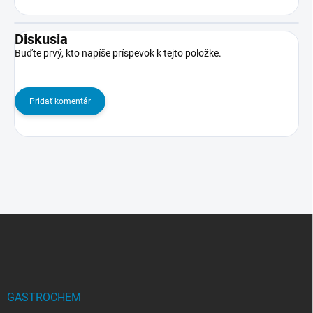
Diskusia
Buďte prvý, kto napíše príspevok k tejto položke.
Pridať komentár
Z
á
p
ä
t
i
GASTROCHEM