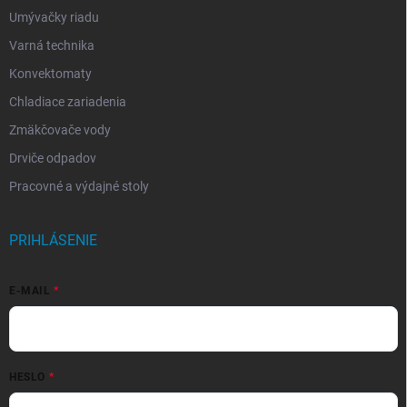
Umývačky riadu
Varná technika
Konvektomaty
Chladiace zariadenia
Zmäkčovače vody
Drviče odpadov
Pracovné a výdajné stoly
PRIHLÁSENIE
E-MAIL
HESLO