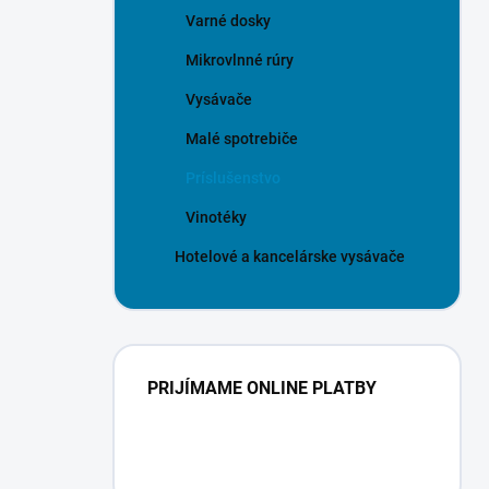
Varné dosky
Mikrovlnné rúry
Vysávače
Malé spotrebiče
Príslušenstvo
Vinotéky
Hotelové a kancelárske vysávače
PRIJÍMAME ONLINE PLATBY