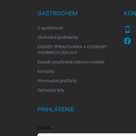
p
ä
GASTROCHEM
KON
t
i
O spoločnosti
e
Obchodné podmienky
ZÁSADY SPRACOVANIA A OCHRANY
OSOBNÝCH ÚDAJOV
Zásady používania súborov cookies
Kontakty
Informačné prehľady
Technické listy
PRIHLÁSENIE
E-MAIL