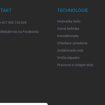
TAKT
TECHNOLÓGIE
Umývačky riadu
+421 905 139 026
Varná technika
Sledujte nás na Facebooku
Konvektomaty
Chladiace zariadenia
Zmäkčovače vody
Drviče odpadov
Pracovné a výdajné stoly