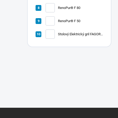
RenoPur® F 80
RenoPur® F 50
Stolový Elektrický gril FAGOR
RADA 900
Z
á