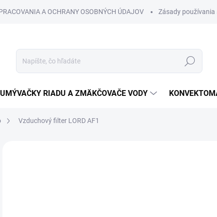
SPRACOVANIA A OCHRANY OSOBNÝCH ÚDAJOV
Zásady používania 
Hľadať
UMÝVAČKY RIADU A ZMÄKČOVAČE VODY
KONVEKTOMA
o
Vzduchový filter LORD AF1
Neohodnotené
Podrobnosti hodnotenia
€
€1,
Jedn
cena