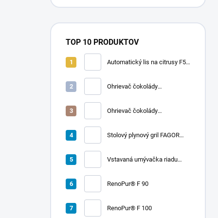
TOP 10 PRODUKTOV
Automatický lis na citrusy F50
A | FRUCOSOL
Ohrievač čokolády
CHOCOLADY 10
Ohrievač čokolády
CHOCOLADY 5
Stolový plynový gril FAGOR
RADA 900
Vstavaná umývačka riadu
LORD D2
RenoPur® F 90
RenoPur® F 100