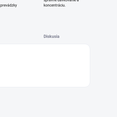
správne dávkovanie a
 prevádzky
koncentráciu.
Diskusia