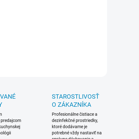
Elektrické pripojenie: 240 V, 12 V
Pripravené na použitie so systémom domotike
Vrátane montážnych adaptérov: 222 x 89 mm 220
x 90 mm 230 x 80 mm
Vodorovná aj zvislá inštalácia
OPÝTAŤ SA
STRÁŽIŤ
OVANÉ
STAROSTLIVOSŤ
Y
O ZÁKAZNÍKA
m
Profesionálne čistiace a
 predajcom
dezinfekčné prostriedky,
 kuchynskej
ktoré dodávame je
ológii
potrebné vždy nastaviť na