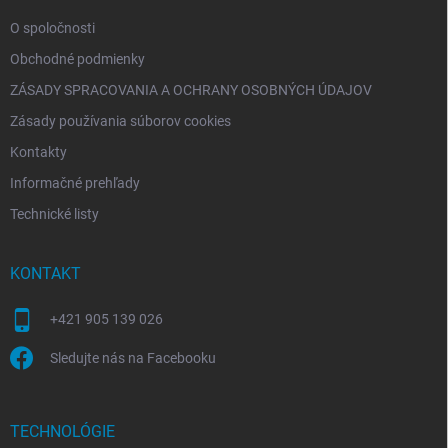
e
O spoločnosti
Obchodné podmienky
ZÁSADY SPRACOVANIA A OCHRANY OSOBNÝCH ÚDAJOV
Zásady používania súborov cookies
Kontakty
Informačné prehľady
Technické listy
KONTAKT
+421 905 139 026
Sledujte nás na Facebooku
TECHNOLÓGIE