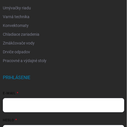
Umývačky riadu
Varná technika
Konvektomaty
Chladiace zariadenia
Zmäkčovače vody
Drviče odpadov
Pracovné a výdajné stoly
PRIHLÁSENIE
E-MAIL
HESLO