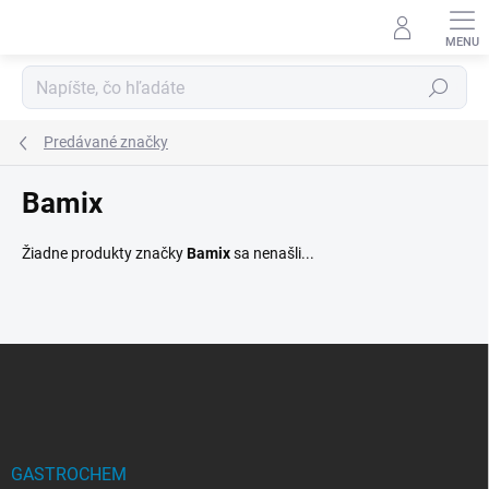
Prejsť
na
obsah
Hľadať
Predávané značky
Bamix
Žiadne produkty značky
Bamix
sa nenašli...
Z
á
p
ä
t
i
GASTROCHEM