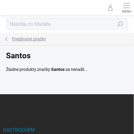
Prejsť
na
obsah
Hľadať
Predávané značky
Santos
Žiadne produkty značky
Santos
sa nenašli...
Z
á
p
ä
t
i
GASTROCHEM