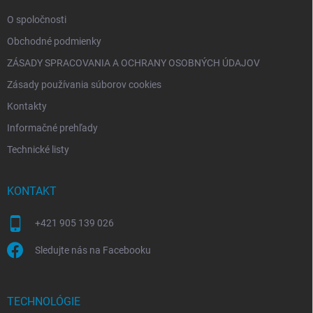
e
O spoločnosti
Obchodné podmienky
ZÁSADY SPRACOVANIA A OCHRANY OSOBNÝCH ÚDAJOV
Zásady používania súborov cookies
Kontakty
Informačné prehľady
Technické listy
KONTAKT
+421 905 139 026
Sledujte nás na Facebooku
TECHNOLÓGIE