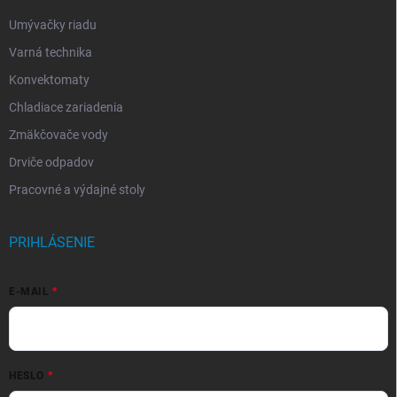
Umývačky riadu
Varná technika
Konvektomaty
Chladiace zariadenia
Zmäkčovače vody
Drviče odpadov
Pracovné a výdajné stoly
PRIHLÁSENIE
E-MAIL
HESLO