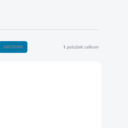
1
položiek celkom
ABECEDNE