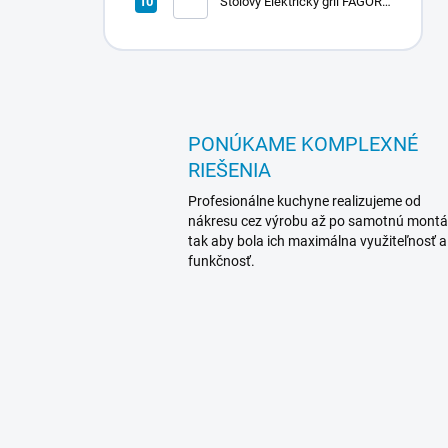
Stolový Elektrický gril FAGOR
RADA 900
PONÚKAME KOMPLEXNÉ
RIEŠENIA
Profesionálne kuchyne realizujeme od
nákresu cez výrobu až po samotnú montá
tak aby bola ich maximálna využiteľnosť a
funkčnosť.