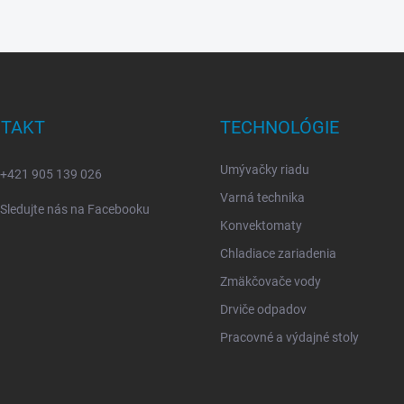
TAKT
TECHNOLÓGIE
Umývačky riadu
+421 905 139 026
Varná technika
Sledujte nás na Facebooku
Konvektomaty
Chladiace zariadenia
Zmäkčovače vody
Drviče odpadov
Pracovné a výdajné stoly