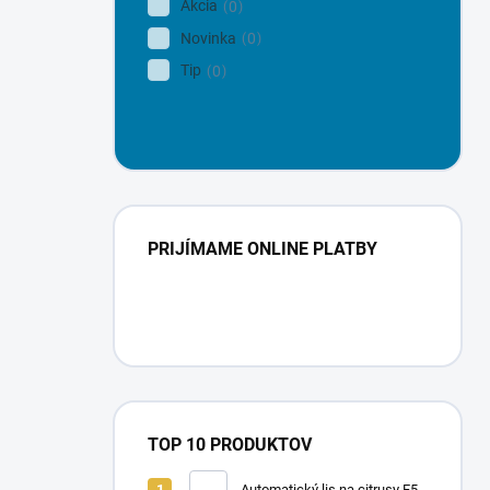
Akcia
0
Novinka
0
Tip
0
PRIJÍMAME ONLINE PLATBY
TOP 10 PRODUKTOV
Automatický lis na citrusy F50