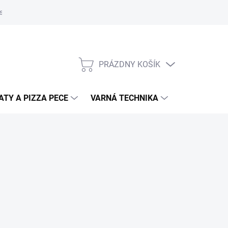
súborov cookies
Kontakty
Informačné prehľady
Technické l
PRÁZDNY KOŠÍK
NÁKUPNÝ
KOŠÍK
TY A PIZZA PECE
VARNÁ TECHNIKA
DRVIČE ODP