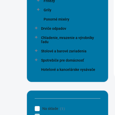
Fritézy
Grily
Ponorné mixéry
Drviče odpadov
Chladenie, mrazenie a výrobníky
ľadu
Stolové a barové zariadenia
Spotrebiče pre domácnosť
Hotelové a kancelárske vysávače
Na sklade
1