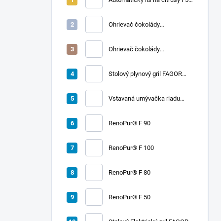
A | FRUCOSOL
Ohrievač čokolády
CHOCOLADY 10
Ohrievač čokolády
CHOCOLADY 5
Stolový plynový gril FAGOR
RADA 900
Vstavaná umývačka riadu
LORD D2
RenoPur® F 90
RenoPur® F 100
RenoPur® F 80
RenoPur® F 50