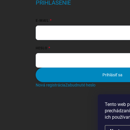
PRIHLÁSENIE
E-MAIL
HESLO
Prihlásiť sa
Nová registrácia
Zabudnuté heslo
Tento web p
prechádzaní
ich používa